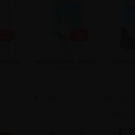
Extra
Extra
djup
djup
 för vägg -
Extra djup broschyrhållare till
Svart Brosc
up
bord / vägg
Från
r.
61,25 kr.
81
2 Varianter