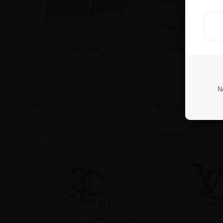
Cocktail vägg akryl
Broschyrställ till 
broschyrställ
Spårpane
Från
Från
N
206,25 kr.
73,75 k
4 Varianter
3 Varianter