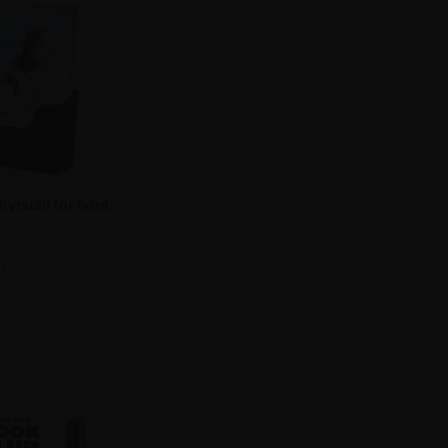
hyrställ för bord
Från
,25 kr.