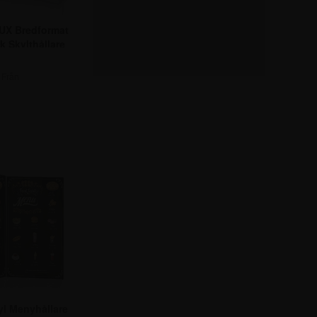
UX Bredformat
k Skylthållare
Från
,25 kr.
l Menyhållare