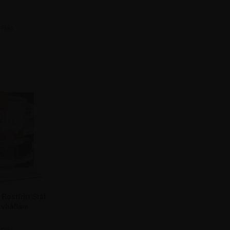
Från
,75 kr.
Rostfritt Stål
yhållare