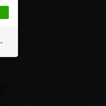
l till böcker -
display
Från
ka
,25 kr.