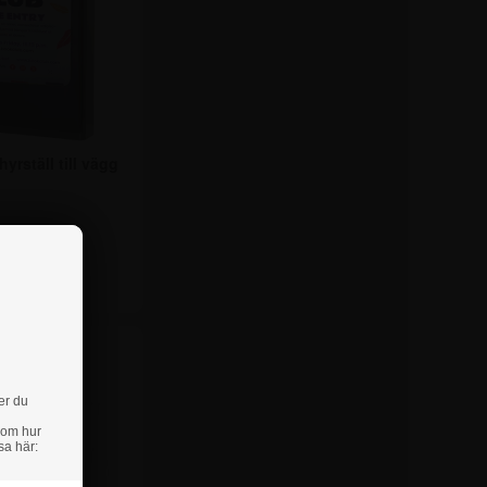
yrställ till vägg
Från
,75 kr.
er du
 om hur
sa här: