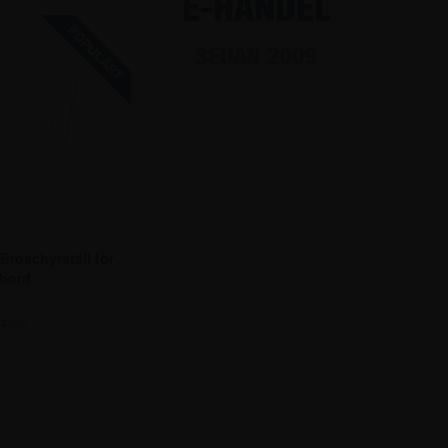
 Broschyrställ för
bord
Från
,75 kr.