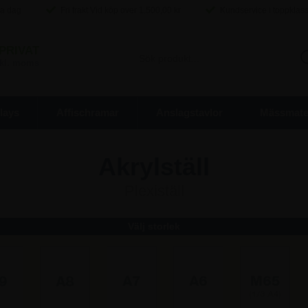
ma dag
Fri frakt Vid köp over
1.500,00
kr
Kundservice i toppklas
PRIVAT
inkl. moms
lays
Affischramar
Anslagstavlor
Mässmater
Akrylställ
Plexiställ
Välj storlek