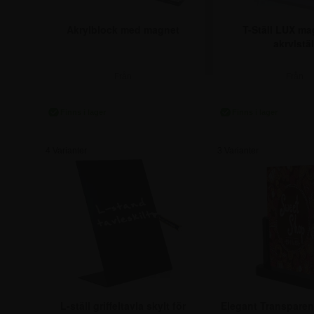
Akrylblock med magnet
T-Ställ LUX ma
akrylstäl
Från
Från
98,75 kr.
156,25 k
4 Varianter
3 Varianter
L-ställ griffeltavla skylt för
Elegant Transparen