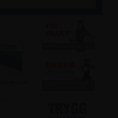
ggande Menyställ
Från
,75 kr.