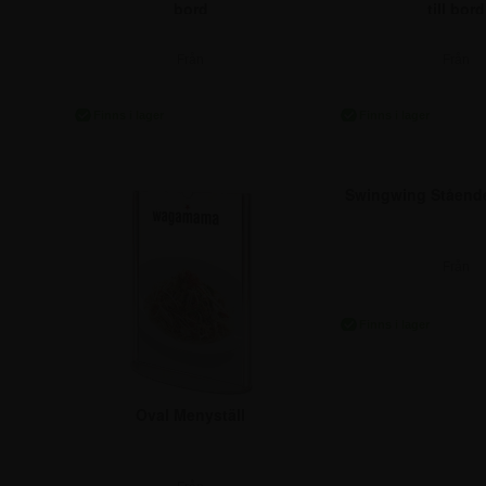
bord
till bord
Från
Från
206,25 kr.
206,25 k
Swingwing Stående
Från
56,2
115,00
Oval Menyställ