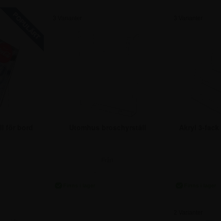
3 Varianter
3 Varianter
l för bord
Utomhus broschyrställ
Akryl 3-fack
Från
r.
198,75 kr.
123
2 Varianter