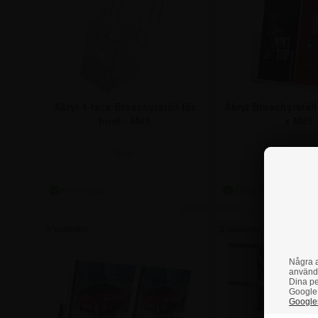
Akryl 4-fack Broschyrställ för
Akryl Broschyrställ 
bord - M65
x M65
Från
Från
156,25 kr.
123,75 k
3 Varianter
3 Varianter
Några a
använd
Dina pe
Google 
Googles