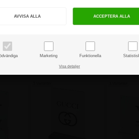
Hur vill du handla?
PRIVAT
FÖRETAG
Slatwall /
Luna liggande broschyrhållare
Akrylstäl
priser inkl. moms
priser exkl. moms
l
för vägg
Bok
Från
ödvändiga
Marketing
Funktionella
Statistis
r.
81,25 kr.
61
Visa detaljer
3 Varianter
3 Varianter