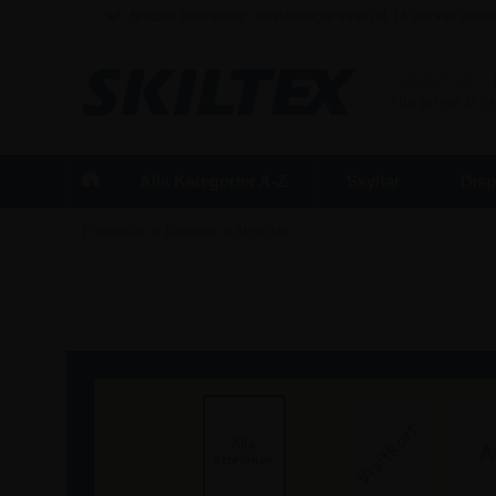
Snabba leveranser - Beställningar innan kl. 16 skickas sam
FÖRETAG
/
Alla priser är 
Alla Kategorier A-Z
Skyltar
Disp
»
»
Framsidan
Displays
Akrylställ