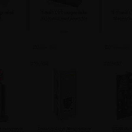
gnetisk
T-Ställ LUX magnetiska
T-Stand L
l
skyltställ med svart fot
Magnetis
Från
r.
156,25 kr.
156
3 Varianter
3 Varianter
t menytavla
Tresidig Akryl Menyhållare
STAR Akry