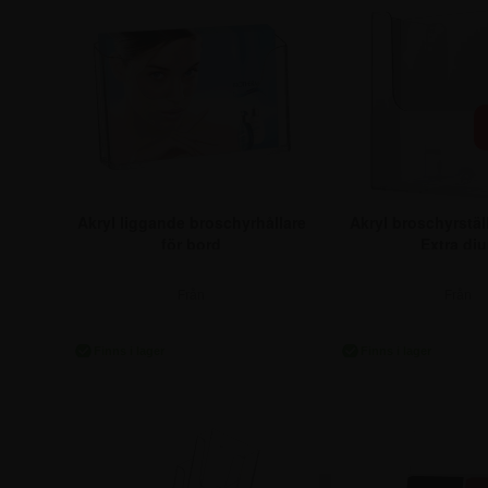
Akryl broschyrställ
Akryl liggande broschyrhållare
Extra dj
för bord
Från
Från
123,75 k
61,25 kr.