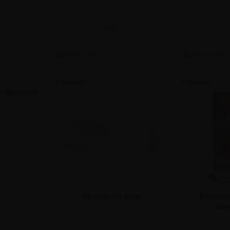
Från
r.
148,75 kr.
93
4 Varianter
3 Varianter
 Menyställ
5 kr.
Akrylfot för bord
Premium 
Men