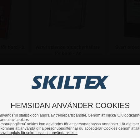
för bord - 2
Akryl stående broschyrhållare
Svart brosch
för bord - A6
Från
r.
61,25 kr.
73
3 Varianter
2 Varianter
HEMSIDAN ANVÄNDER COOKIES
nvänds till statistik och andra av tredjepartstjänster. Genom att klicka 'OK' godkänn
andet av cookies.
rsonuppgifter/Cookies kan användas för att personanpassa annonser. Lär dig mer
kommer att använda dina personuppgifter när du accepterar Cookies genom att lä
 webbplats för sekretess och användarvillkor.