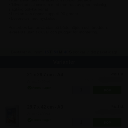
• Kan användas i vertikalt och horisontellt läge
• Tillverkad i aluminium med frontruta av genomskinlig,
slagtålig polykarbonat
• Luckan kan öppnas upp till 90 grader
• Levereras med nyckelset
Posterbox kan användas på både höjden och bredden,
levereras utan skruvar och pluggar för montering.
Beställer du inom
15
T
53
M
40
S
skickar vi ditt paket idag!
Varianter
21 x 29,7 cm - A4
Pris 1 st.
668,00 kr
835,00
Art.nr.: 2400A4
29,7 x 42 cm - A3
Pris 1 st.
1.247,50 kr
Art.nr.: 2400A3