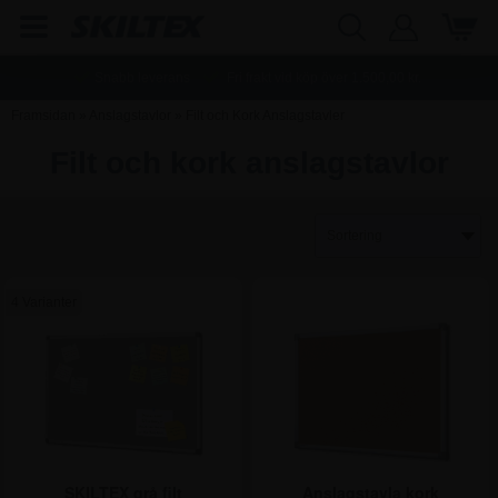
Snabb leverans
Fri frakt vid köp över
1.500,00
kr.
Framsidan
»
Anslagstavlor
»
Filt och Kork Anslagstavler
Filt och kork anslagstavlor
4 Varianter
SKILTEX grå filt
Anslagstavla kork