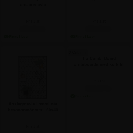
anslagstavla
Pris 1 st:
Pris 1 st:
198,75 kr.
335,00 kr.
2 Varianter
Trä Combi Board
whiteboards med kork till
vägg
Pris 1 st:
206,25 kr.
Anslagstavla i metallnät
hexagonmönster - 60x40
cm
Pris 1 st: