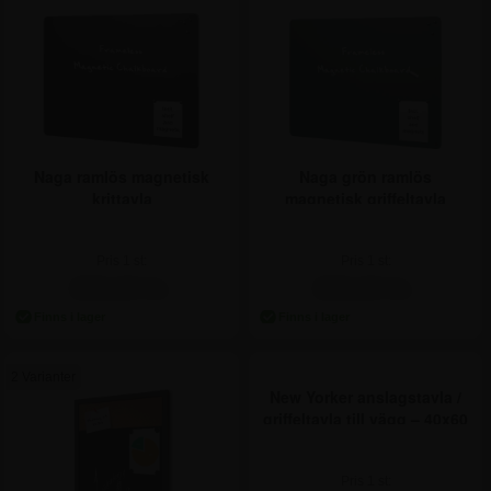
Naga ramlös magnetisk
Naga grön ramlös
krittavla
magnetisk griffeltavla
Pris 1 st:
Pris 1 st:
835,00 kr.
835,00 kr.
2 Varianter
New Yorker anslagstavla /
griffeltavla till vägg – 40x60
cm
Pris 1 st: