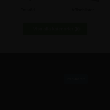
Fotstöd
Affischlister
Visa alla kategorier
PRENUMERERA PÅ VÅRT NYHETSBREV