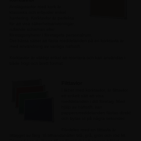
Anslagstavlor med kork är
klassiska och erbjuder enkel
hantering. Korktavlor är perfekta
för att visa säkerhetsanvisningar,
rullande scheman eller
företagsnyheter i företagets personalrum.
Det bästa sättet att fästa meddelanden på en korktavla är
med användning av vanliga häftstift.
Korktavlor är väldigt enkel att montera och kan användas i
både högt och brett format.
Filttavlor
I likhet med korktavlor, är filttavlor
ett enkelt sätt att visa
meddelanden i ditt företag. Med
hjälp av häftstift, kan
pappersmeddelanden fästas direkt
och bytas ut på några sekunder.
Fördelen med en filttavla är
tillägget av färg. Vi tillhandahåller blå, grå, grön och röd filt.