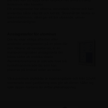
Därmed kan du lägga till en färgklick i ett annars tråkigt
mötesrum eller korridor.
Filt anslagstavlar har stilrena, avrundade hörnor och kan
användas både vågrätt och lodrätt. Skruvhål blir täckta av
säkerhetshörnor, vilket ger ett fint utseende, utöver
användarvänlighet.
Anslagstavlor för utomhus
Om du visar viktiga affischer eller
använder anslagstavlan på en plats där
den riskerar att vandaliseras, är en
manipuleringssäker anslagstavla det
bästa sättet att undvika skada.
Aluminiumramarna är säkrade med två
nyckelmanövrerade lås som kan
placeras på önskad sidan av tavlan.
Våra premium skyltskåp är topphängslade och från 12xA4
monterade med gasfjädring som gör att dörren håller sig
själv öppen medans du skiftar plakat/uppslag.