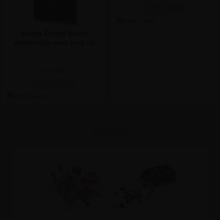
415,00 kr.
Svarta Combi Board
griffeltavlor med kork till
vägg
Pris 1 st:
335,00 kr.
Se også