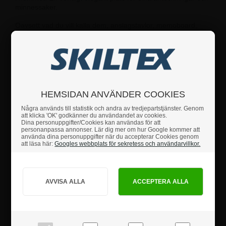
minnessaker.
Oavsett vad du vill kalla dem, anslagstavlor, memoboard,
korktavla, stifttavlor av tyg eller informationstavlor, har Skiltex
det mest omfattande utbudet av färger och storlekar att välja
mellan och ett omfattande urval av olika stilar.
HEMSIDAN ANVÄNDER COOKIES
Några används till statistik och andra av tredjepartstjänster. Genom
att klicka 'OK' godkänner du användandet av cookies.
Dina personuppgifter/Cookies kan användas för att
personanpassa annonser. Lär dig mer om hur Google kommer att
använda dina personuppgifter när du accepterar Cookies genom
att läsa här:
Googles webbplats för sekretess och användarvillkor.
Hur vill du handla?
PRIVAT
FÖRETAG
Förbättra kommunikationen och skapa
priser inkl. moms
priser exkl. moms
intressanta presentationer.