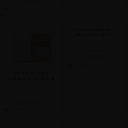
622,50 kr.
Kombi Anslagstavla -
Whiteboard / Blå Filt -
90x60 cm
Pris 1 st:
787,50 kr.
Alu Combi Board
whiteboard med kork till
vägg - 120x90 cm
Pris 1 st:
1.372,50 kr.