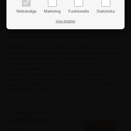
Få mer utrymme i kontoret, hemmet och skolan med våra
mångsidiga anslagstavlor för anteckningar, memon,
meddelanden och bilder. En anslagstavla är något som alla
Nödvändiga
Marketing
Funktionella
Statistiska
kan se när den hängs upp på väggen och bidrar därmed till
att förbättra kommunikationen på arbetsplatsen.
Visa detaljer
Publicera meddelanden och kungörelser till personal och
besökare på ett snabbt och enkelt med korktavla genom att
hänga upp dem i gemensamma utrymmen.
Idealiska platser är i receptioner, korridorer och även i
personalrum där de anställda håller kaffepaus. Anslagstavlor
bidrar till att minska röran på kontoret, eftersom
anteckningar, memon och ”att göra”-listor kan samlas på ett
och samma ställe.
Mindre och mer personliga korktavlor är idealiska när de
placeras över skrivbordet. De har plats för alla slags
praktiska anteckningar och listor och ser till att de alla finns
på en dedicerad plats.
Olika typer av
anslagstavlor
Korktavlor