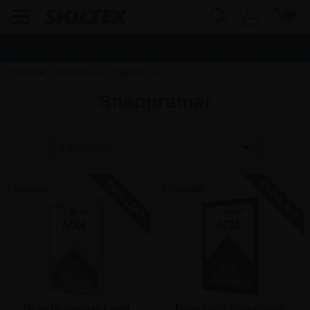
Snabb leverans
Fri frakt vid köp över
1.500,00
kr.
Framsidan
»
Affischramar
»
Snäppramar
Snäppramar
8 Varianter
8 Varianter
Nova Snäppramar med
Nova Svart Snäppramar