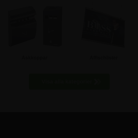
Askkoppar
Affischlister
Visa alla kategorier
PRENUMERERA PÅ VÅRT NYHETSBREV