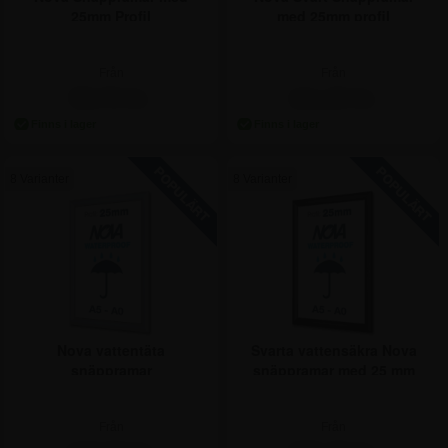
25mm Profil
med 25mm profil
Från
Från
98,75 kr.
111,25 kr.
8 Varianter
8 Varianter
Nova vattentäta
Svarta vattensäkra Nova
snäppramar
snäppramar med 25 mm
profil
Från
Från