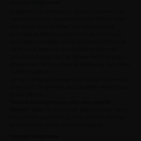
Security snäppramar
Snäppramar är utformade till att vara superenkla att
öppna och det ska vara enkelt att byta affischer. Men
detta är inte alltid en fördel. T.ex. när ramarna är
placerade på offentliga platser eller på en plats där
man riskerar att någon klåfingrig person befinner sig!
Därför har vi utvecklat våra Security snäppramar.
Security klickramar kan inte öppnas med fingrarna,
eftersom det inte finns något att greppa tag i och ramen
sluter extra tätt till.
Var lugn, Security snäppramar är trots det superenkla
att använda. Du behöver bara ha ett litet verktyg för att
öppna listerna.
Tänk på att listöppnaren säljs som separat
tillbehör!
(Detta för det inte ger någon mening i att ha
t.ex. 10 olika öppnare till 10 ramar som står vid sidan
av varandra. Vi sparar hellre in på miljön!)
Färgade snäppramar