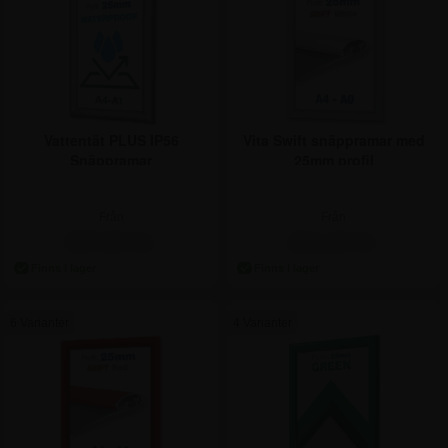
Vattentät PLUS IP56
Vita Swift snäppramar med
Snäppramar
25mm profil
Från
Från
397,50 kr.
211,25 kr.
6 Varianter
4 Varianter