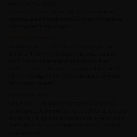
format att välja mellan.
Dessa affischramar är mycket stilrena med deras
standard aluminium-silverfärgade lister, och ramarna
sitter mycket tätt mot väggen.
Rondo snäppramar
Rondo ramar är i stort sett likadana som standard
ramarna förutom deras elegant rundade, kromade
hörn. Rondo snäppramar är särskilt populära i
förskolor, skolor, klubbar och på andra platser där de
lite mer spetsiga hörnen som andra slags ramar har
kan vara en nackdel.
Opti snäppramar
Opti ramar är helt klart vår mest populära serie av
snäppramar. Du kommer kunna se att Opti affischramar
är betydligt billigare än de andra varianterna av ramar.
Varför är det så? Är det sämre kvalitet? Nej, det tycker
vi absolut inte!