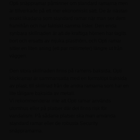
Opti snäppramar påminner om standard ramarna men
är tillverkade på ett mer ekonomiskt sätt. De är nästan
exakt likadana som standard ramar när man ser dem
framifrån och har faktiskt samma lister. Den enda
synbara skillnaden är att de kraftiga hörnen har tagits
bort och ersatts av mjuka plasthörn, och Opti ramar
sitter en liten aning (ett par millimeter) längre ut från
väggen.
Den stora skillnaden finns på ramens baksida; Opti
klickramar är sammansatta med en formstöpt baksida
av plast, till skillnad från de andra ramarna som har en
lite tåligare baksida av metall.
Vi rekommenderar inte att Opti ramar används
utomhus eller på platser där det finns risk för
vandalism. På sådana platser ska man använda
standard ramar eller de robusta Security
snäppramarna.