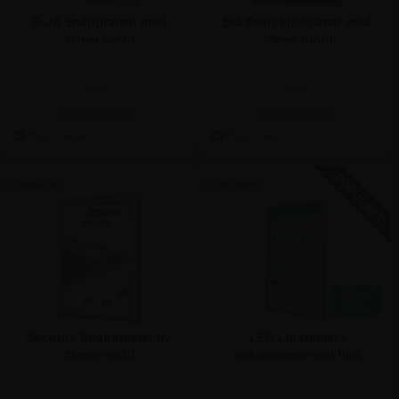
Guld Snäppramar med
Blå Swift klickramar med
25mm profil
25mm profil
Från
Från
248,75 kr.
211,25 kr.
2 Varianter
6 Varianter
Med
Ljus
Security Snäppramar m/
LED Ljusramar /
25mm profil
snäppramar med ljus