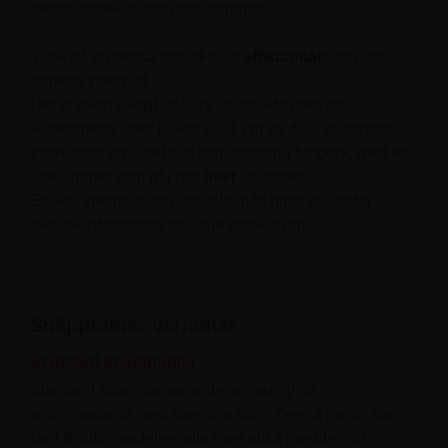
dessa storlekar man ser utomhus.
Tänk på att dessa storlekar är
affischmått
och inte
ramens yttermått.
Det är även viktigt att vara införstådd med att
klickramens lister täcker ca. 1 cm av dina affischers
ytterkanter pga. det sätt som ramarna fungera, med en
listklammer som går ner
över
affischerna.
Exakta yttermått och visuella mått hittar du under
teknisk information för varje enskild ram.
Snäppramar varianter
Standard snäppramar
Standard snäppramar är de ursprungliga
snäppramarna med spetsiga hörn. Dessa ramar kan
fås i 6 olika modeller, alla med olika bredder och