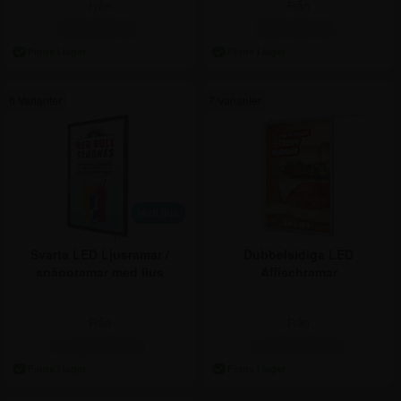
Från
Från
210,00 kr.
997,50 kr.
6 Varianter
7 Varianter
Med ljus
Svarta LED Ljusramar /
Dubbelsidiga LED
snäppramar med ljus
Affischramar
Från
Från
1.122,50 kr.
1.247,50 kr.