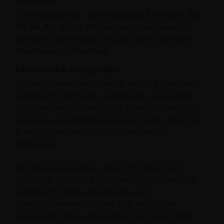
Vi har snäppramar i alla de populära A-formaten:
A6
,
A5
,
A4
,
A3
,
A2
och
A1
, samt de mycket populära
storlekarna
B1
och
B2
, som även känns igen som
70x100 cm
och
50x70 cm
.
Vilken storlek ska jag välja?
De mindre storlekarna, som A5, A4 och A3, används
vanligtvis för information, vägledning, prisskyltning,
små specialerbjudanden, m.m. Detta för att man själv
kan trycka upp affischerna på egen printer. A4 och A3
är definitivt de mest populära storlekarna för
snäppramar.
De större klickramarna, som A2, 50x70, A1 och
70x100cm, som också är mycket populära, används
vanligtvis för större affärsmässiga och
kampanjrelaterade affischer. T.ex. affischer för
evenemang, filmer, erbjudanden m.m. Det är oftast