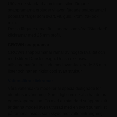
Utöver de standard aluminium-silverfärgade
snäppramarna erbjuder vi även färgade snäppramar i
populära färger som svart, vit, guld, krom, trä-look,
m.m.
Dessa färgade ramar är likadana som våra "Standard"
klickramar med 25 mm profil.
CROWN snäppramar
CROWN snäppramar är ramar av högsta kvalitet och
med stilren Dansk design. Dessa exklusiva
affischramar är utrustade med svart-lackerade 33 mm
lister och har en riktigt cool svart struktur.
Vattensäkra klickramar
Våra vattensäkra modeller är specialdesignade för
utomhusanvändning. Samtidigt som de alla har de bra
egenskaperna som fås med en standard snäppram så
är denna modell även utrusad med en svart gummilist
på ramens insida, som skydd mot vatteninträngning.