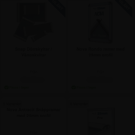
Snap Dörrskyltar /
Nova Rondo ramar med
Väggskyltar
25mm profil
Från
Från
81,25 kr.
148,75 kr.
5 Varianter
6 Varianter
Nova Antracit Snäppramar
med 25mm profil
Från