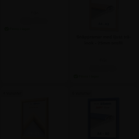
Från
308,75 kr.
Snäppramar med ljust trä-
look - 25mm profil
Från
311,25 kr.
4 Varianter
6 Varianter