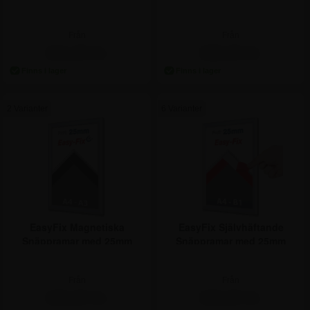
profil
Från
Från
161,25 kr.
186,25 kr.
2 Varianter
6 Varianter
EasyFix Magnetiska
EasyFix Självhäftande
Snäppramar med 25mm
Snäppramar med 25mm
profil
profil
Från
Från
160,00 kr.
160,00 kr.