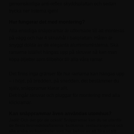
genomskinliga anti-reflex skyddsplattan och sedan
trycka ner listerna igen!
Hur fungerar det med montering?
Alla ensidiga snäppramar är utformade till att monteras
på vägg och har 4 skruvhål i bakplattan. Hålen är
snyggt dolda av de eleganta aluminiumlisterna. Ska
ramarna istället hängas upp på skruvar så kan man
köpa öljetter som tillbehör till alla våra ramar.
Det finns inga gränser för hur ramarna kan hängas upp
– i höjd, på bredden, på snedden, det bestämmer du
själv, snäppramar klarar allt.
Det ingår skruvar och pluggar för montering med alla
klickramar.
Kan snäpprammar även användas utomhus?
Jadå! Och det gör de också! Snäppramar kan du se utanför
de flesta livsmedelsaffärerna, butikerna, restaurangerna och
alla andra verksamheter som har behov av att föra ut sitt