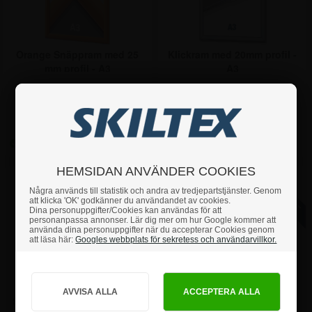
Orange Snäppram med 25
Klickram med 20mm profil -
mm profil - A3
A3
Pris 1 st:
Pris 1 st:
Pris
1 st
247,50
Pris
1 st
311,25
Pris
10 st
233,75
Pris
10 st
298,75
247,50 kr.
311,25 kr.
Pris
25 st
217,50
Pris
25 st
287,50
Pris
50 st
202,50
Pris
50 st
277,50
Pris
250 st
186,25
Pris
250 st
267,50
HEMSIDAN ANVÄNDER COOKIES
Några används till statistik och andra av tredjepartstjänster. Genom
att klicka 'OK' godkänner du användandet av cookies.
Dina personuppgifter/Cookies kan användas för att
personanpassa annonser. Lär dig mer om hur Google kommer att
använda dina personuppgifter när du accepterar Cookies genom
att läsa här:
Googles webbplats för sekretess och användarvillkor.
Hur vill du handla?
PRIVAT
FÖRETAG
Snäppram med 25mm profil
Security Snäppram m/