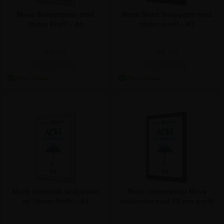
Nova Snäppramar med
Nova Svart Snäppram med
25mm Profil - A3
25mm profil - A3
Pris 1 st:
Pris 1 st:
Pris
1 st
222,50
Pris
1 st
248,75
Pris
10 st
210,00
Pris
10 st
235,00
222,50 kr.
248,75 kr.
Pris
25 st
186,25
Pris
25 st
222,50
Pris
50 st
185,00
Pris
50 st
210,00
Pris
200 st
172,50
Pris
200 st
197,50
Pris
370 st
156,25
Pris
370 st
181,25
Nova vattentät snäppram
Svart vattensäker Nova
m/ 25mm Profil - A3
snäppram med 25 mm profil
- A3