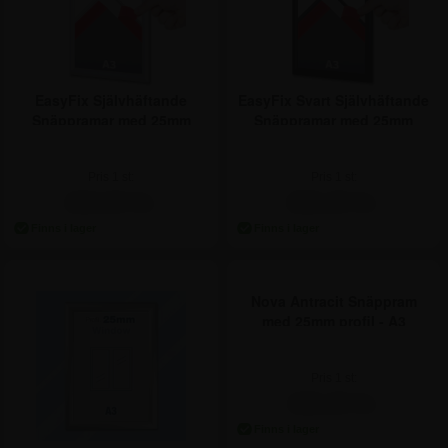
EasyFix Självhäftande
EasyFix Svart Självhäftande
Snäppramar med 25mm
Snäppramar med 25mm
profil - A3
profil - A3
Pris 1 st:
Pris 1 st:
Pris
1 st
222,50
Pris
1 st
286,25
Pris
10 st
217,50
Pris
10 st
268,75
222,50 kr.
286,25 kr.
Pris
25 st
206,25
Pris
25 st
248,75
Pris
50 st
196,25
Pris
50 st
227,50
Pris
200 st
186,25
Pris
200 st
206,25
Pris
400 st
165,00
Pris
400 st
186,25
Nova Antracit Snäppram
med 25mm profil - A3
Pris 1 st:
Pris
1 st
186,25
186,25 kr.