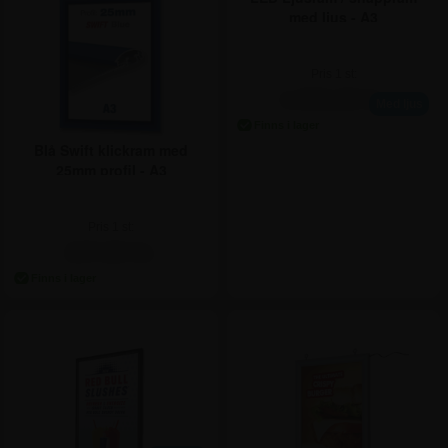
med ljus - A3
Pris 1 st:
Pris
1 st
1.060,38
Pris
3 st
1.023,75
1.060,38 kr.
Med ljus
Pris
6 st
988,75
Pris
12 st
953,75
Pris
25 st
917,50
Blå Swift klickram med
25mm profil - A3
Pris 1 st:
Pris
1 st
247,50
Pris
10 st
233,75
247,50 kr.
Pris
25 st
217,50
Pris
50 st
202,50
Pris
250 st
186,25