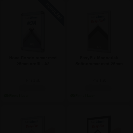
Nova Rondo ramar med
EasyFix Magnetisk
25mm profil - A3
Snäppramar med 25mm
profil - A3
Pris 1 st:
Pris 1 st:
Pris
1 st
222,50
Pris
1 st
222,50
Pris
10 st
210,00
Pris
10 st
217,50
222,50 kr.
222,50 kr.
Pris
20 st
197,50
Pris
25 st
206,25
Pris
50 st
185,00
Pris
50 st
196,25
Pris
200 st
172,50
Pris
200 st
186,25
Pris
370 st
156,25
Pris
400 st
165,00