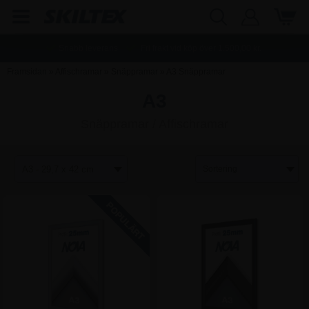
Snabb leverans
Fri frakt vid köp över
1.500,00
kr.
Framsidan
»
Affischramar
»
Snäppramar
»
A3 Snäppramar
A3
Snäppramar / Affischramar