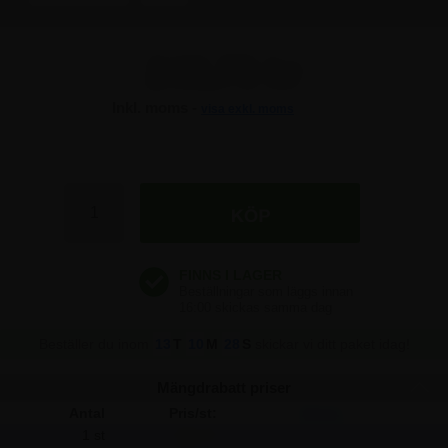
248,75 kr
Inkl. moms -
visa exkl. moms
248,75 kr
248,75 kr
248,75 kr
248,75 kr
248,75 kr
Beställer du inom
13
T
10
M
28
S
skickar vi ditt paket idag!
Mängdrabatt priser
Antal
Pris/st:
Spara:
1 st
248,75
-