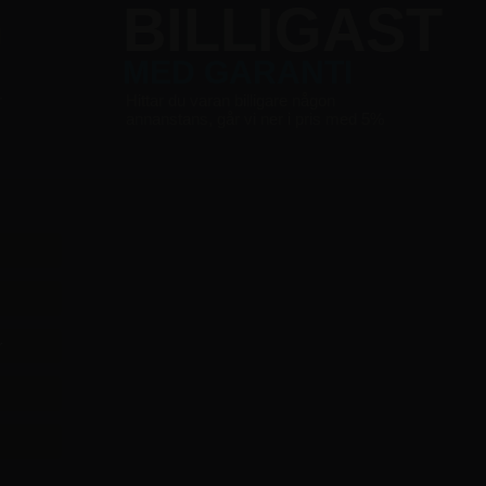
G
BILLIGAST
MED GARANTI
r
Hittar du varan billigare någon
annanstans, går vi ner i pris med 5%
r