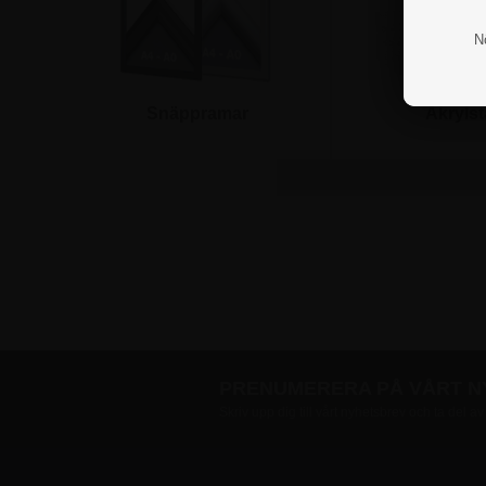
N
Snäppramar
Akrylst
Affischlister
PRENUMERERA PÅ VÅRT 
Skriv upp dig till vårt nyhetsbrev och ta del a