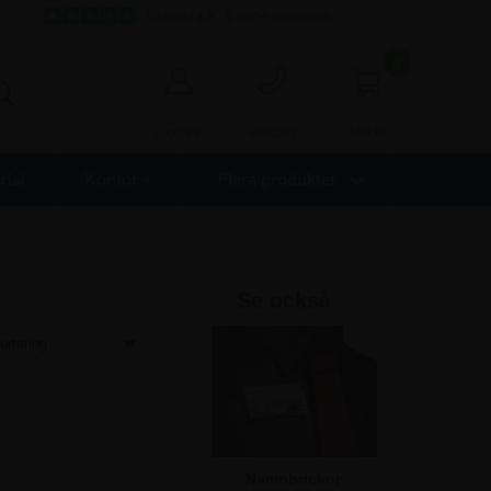
s
Utmärkt 4,8 - 9.000+ omdömen
0
0,00
kr
Logga in
Kontakt
ial
Kontor +
Flera produkter
Se också
Namnbrickor