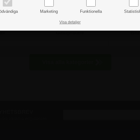
ödvändiga
Marketing
Funktionella
Statistis
Visa detaljer
äll
Gatupratare
Bro
Visa alla kategorier
NYHETSBREV
v våra attraktiva erbjudanden