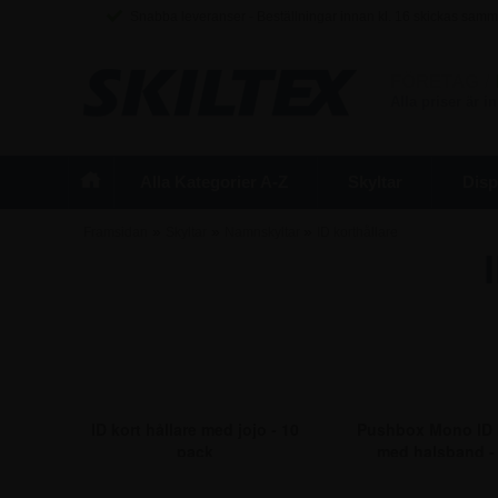
Snabba leveranser - Beställningar innan kl. 16 skickas sam
FÖRETAG
/
Alla priser är 
Alla Kategorier A-Z
Skyltar
Disp
»
»
»
Framsidan
Skyltar
Namnskyltar
ID korthållare
ID kort hållare med jojo - 10
Pushbox Mono ID k
pack
med halsband -