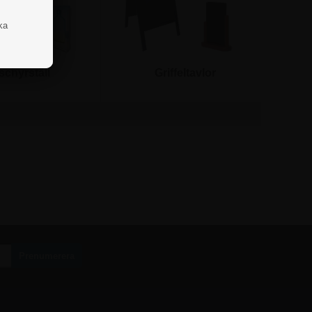
ka
schyrställ
Griffeltavlor