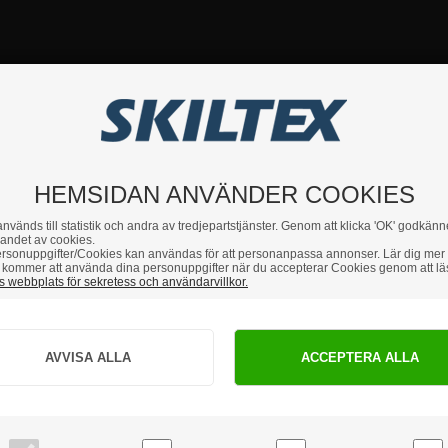
HEMSIDAN ANVÄNDER COOKIES
nvänds till statistik och andra av tredjepartstjänster. Genom att klicka 'OK' godkänn
andet av cookies.
rsonuppgifter/Cookies kan användas för att personanpassa annonser. Lär dig mer
kommer att använda dina personuppgifter när du accepterar Cookies genom att lä
 webbplats för sekretess och användarvillkor.
Hur vill du handla?
Andra populära kategorier
PRIVAT
FÖRETAG
priser inkl. moms
priser exkl. moms