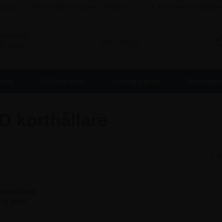
ma dag
Fri frakt Vid köp over
1.500,00
kr
Kundservice i toppklas
PRIVAT
inkl. moms
lays
Affischramar
Anslagstavlor
Mässmater
ID korthållare
orthållare
 10 pack