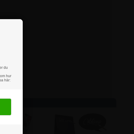
er du
 om hur
sa här: