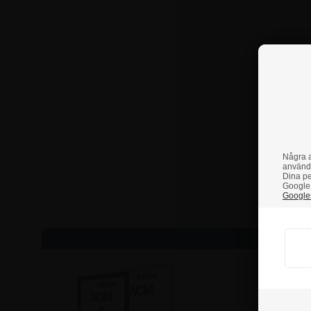
Några a
använd
Dina pe
Google 
Googles