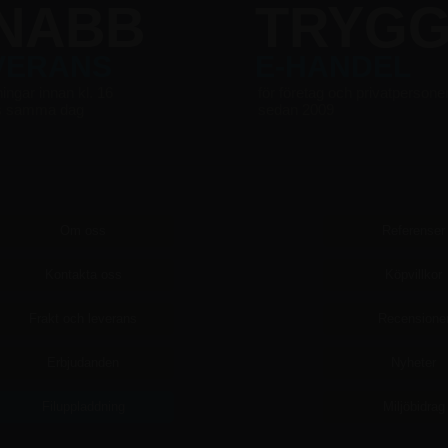
NABB
TRYG
VERANS
E-HANDEL
ningar innan kl. 16
för företag och privatpersone
s samma dag
sedan 2009
Om oss
Referenser
Kontakta oss
Köpvillkor
Frakt och leverans
Recensione
Erbjudanden
Nyheter
Filuppladdning
Miljöbidrag