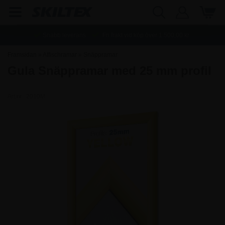
Snabb leverans
Fri frakt vid köp över
1.500,00
kr.
Framsidan
»
Affischramar
»
Snäppramar
Gula Snäppramar med 25 mm profil
Art.nr.:
2010M