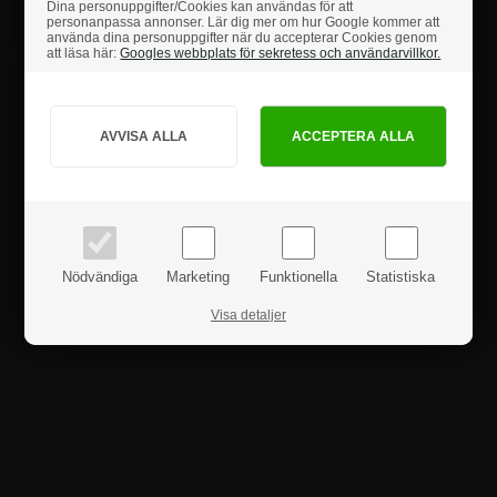
Dina personuppgifter/Cookies kan användas för att
personanpassa annonser. Lär dig mer om hur Google kommer att
använda dina personuppgifter när du accepterar Cookies genom
att läsa här:
Googles webbplats för sekretess och användarvillkor.
Hur vill du handla?
Produktanmeldelser
PRIVAT
FÖRETAG
priser inkl. moms
priser exkl. moms
Nödvändiga
Marketing
Funktionella
Statistiska
Visa detaljer