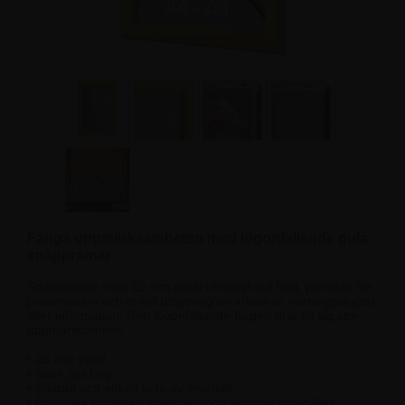
Fånga uppmärksamheten med iögonfallande gula
snäppramar
Snäppramar med 25 mm profil i kraftigt gul färg, perfekta för
presentation och enkel utbytning av affischer, varningsskyltar
eller information. Den iögonfallande färgen drar till sig stor
uppmärksamhet!
• 25 mm profil
• Stark gul färg
• Snabbt och enkelt byte av innehåll
• Antireflex frontplast medföljer och skyddar innehållet