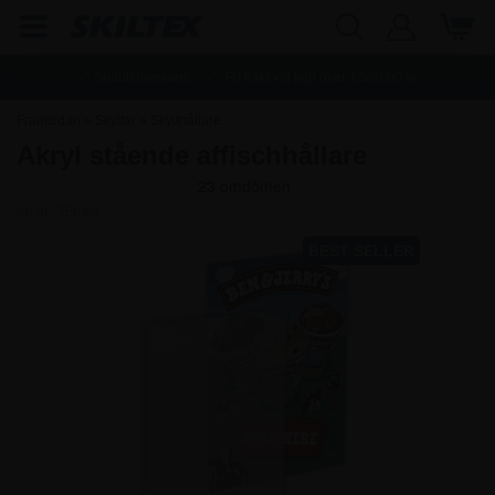
Snabb leverans
Fri frakt vid köp över
1.500,00
kr.
Framsidan
»
Skyltar
»
Skylthållare
Akryl stående affischhållare
Art.nr.:
3504M