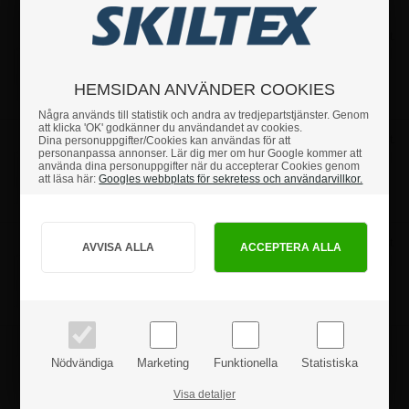
14,8 x 21 cm - A5
Pris 1 st.
61,25 kr
Art.nr.: 3504A5
HEMSIDAN ANVÄNDER COOKIES
Några används till statistik och andra av tredjepartstjänster. Genom
att klicka 'OK' godkänner du användandet av cookies.
21 x 29,7 cm - A4
Pris 1 st.
Dina personuppgifter/Cookies kan användas för att
85,00 kr
personanpassa annonser. Lär dig mer om hur Google kommer att
Art.nr.: 3504A4
använda dina personuppgifter när du accepterar Cookies genom
att läsa här:
Googles webbplats för sekretess och användarvillkor.
Hur vill du handla?
29,7 x 42 cm - A3
Pris 1 st.
PRIVAT
FÖRETAG
173,75 kr
Art.nr.: 3504A3
priser inkl. moms
priser exkl. moms
Nödvändiga
Marketing
Funktionella
Statistiska
Produktanmeldelser
Visa detaljer