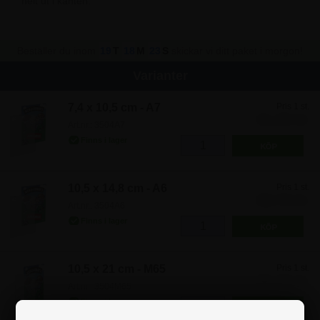
helt ut i kanten.
Beställer du inom
19
T
18
M
23
S
skickar vi ditt paket i morgon!
Varianter
7,4 x 10,5 cm - A7
Pris 1 st.
31,25 kr
Art.nr.: 3504A7
10,5 x 14,8 cm - A6
Pris 1 st.
48,75 kr
Art.nr.: 3504A6
10,5 x 21 cm - M65
Pris 1 st.
56,25 kr
Art.nr.: 3504M65