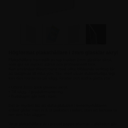
Högformat plakathållare i 2mm glasklar akryl
Plakathållare framställt av top kvalitet 2mm glasklar akryl,
som ger en mycket stilren och professionell look.
Kan användas tillsammans med olika klibbande verktyg för
att fastgöras till olika ytor. Tex. med våran dubbelsidiga tejp
kan den monteras på vägg, fönster och andra glatta ytor.
• Utförd 2mm tjock glasklar akryl.
• Till vägg- / produktmontering
• Budskapet går helt i kant.
Det är mycket lätt att skifta plakaten i broschyrhållaren,
enkelt glider man in & ut plakaten i sidan, utan att behöva ta
ner den från väggen.
Varje plakathållare är i precist pappersformat – plakaten går