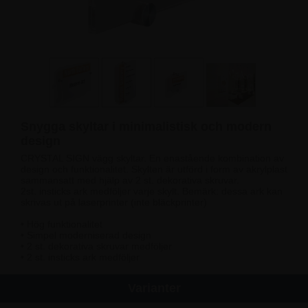
Snygga skyltar i minimalistisk och modern
design
CRYSTAL SIGN vägg skyltar. En enastående kombination av
design och funktionalitet. Skylten är utförd i form av akrylplast
sammansatt med hjälp av 2 st. dekorativa skruvar.
2st. insticks ark medföljer varje skylt. Bemärk: dessa ark kan
skrivas ut på laserprinter (inte bläckprinter)
• Hög funktionalitet
• Simpel moderniserad design
• 2 st. dekorativa skruvar medföljer
• 2 st. insticks ark medföljer
Varianter