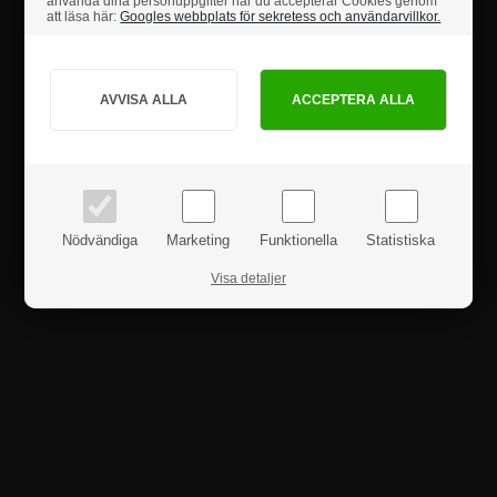
använda dina personuppgifter när du accepterar Cookies genom
att läsa här:
Googles webbplats för sekretess och användarvillkor.
Hur vill du handla?
Produktanmeldelser
PRIVAT
FÖRETAG
priser inkl. moms
priser exkl. moms
Nödvändiga
Marketing
Funktionella
Statistiska
Visa detaljer