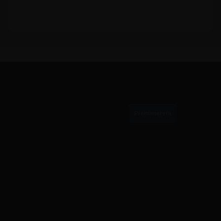
PRENUMERERA PÅ VÅRT NYHETSBREV
010-884 87 55