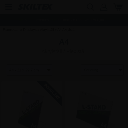
Snabb leverans
Fri frakt vid köp över
1.500,00
kr.
Framsidan
»
Displays
»
Akrylställ
»
A4 Akrylställ
A4
Akrylställ / Plexiställ