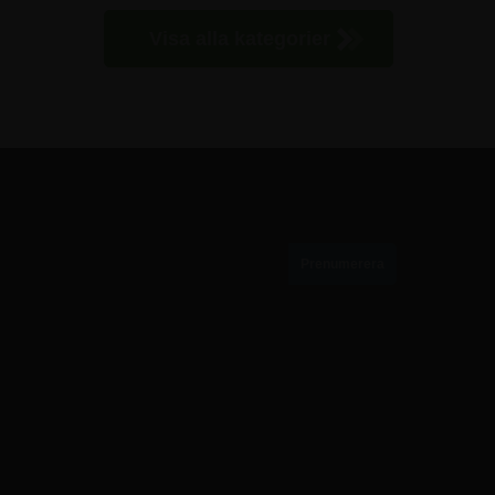
Visa alla kategorier
PRENUMERERA PÅ VÅRT NYHETSBREV
010-884 87 55