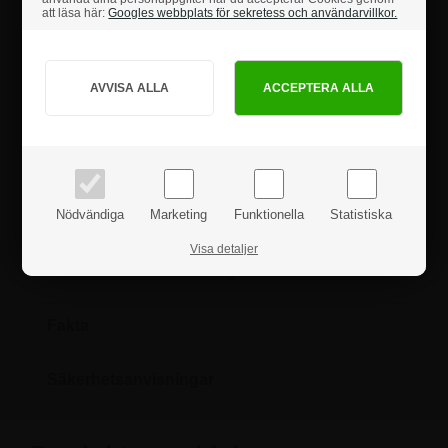
att läsa här:
Googles webbplats för sekretess och användarvillkor.
• Exklusivt bredformat
Hur vill du handla?
• Premiumdesign med magnetiska paneler
• Enkel utbyte av budskap för omedelbar uppdatering
• Passar ark i storleken: 21 x 29,7 cm - A4
• Polerade kanter och krommagneter ger ett sublimt och stilfullt gestalt
PRIVAT
FÖRETAG
De två akrylblocken hålls ihop med starka magneter som säkerställer
både skydd och enkel utbyte av innehållet.
priser inkl. moms
priser exkl. moms
Observera: Budskapet/affischen sträcker sig ända ut till kanten och
fyller hela skylten, vilket säkerställer en optimal fästning och ett felfritt
uttryck.
Nödvändiga
Marketing
Funktionella
Statistiska
Visa detaljer
Om du har några frågor är du hjärtligt välkommen att
höra av dig till oss.
Fakta
Säkerhetsanvisningar