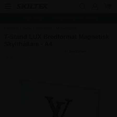
Snabb leverans
Fri frakt vid köp över
1.500,00
kr.
Framsidan
»
Skyltar
»
Skylthållare
»
A4 Skylthållare
T-Stand LUX Bredformat Magnetisk
Skylthållare - A4
Artikelnr.:
3355A4