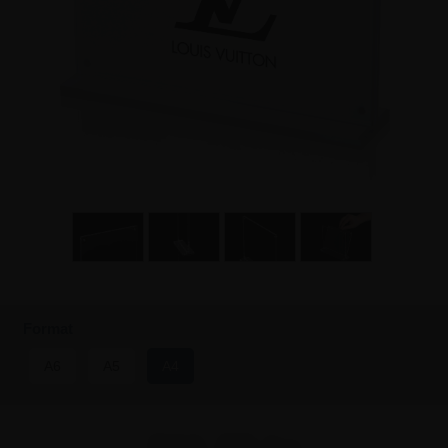
Format
A6
A5
A4