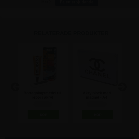
Mer?
Få ett erbjudande
RELATERADE PRODUKTER
- A4
Bortagningsmedel till
Akrylblock med
Sv
repor i akryl
magnet - A4
Trap
310,00 kr
622,50 kr