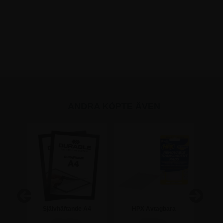
ANDRA KÖPTE ÄVEN
Självhäftande A4
HPX Avtagbara
L-Stäl
 -
Magnetram - Duraframe®
Dubbelhäftande Kuddar -
323,75 kr
98,75 kr