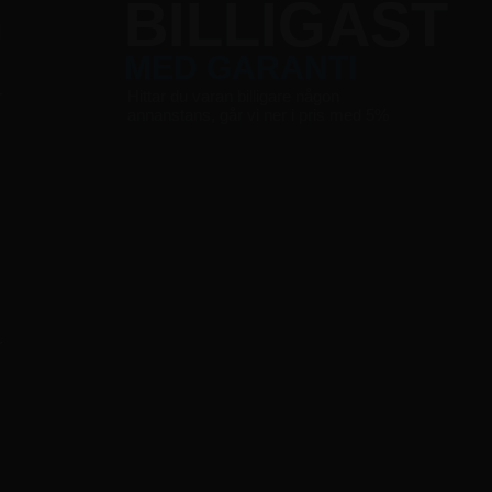
G
BILLIGAST
MED GARANTI
r
Hittar du varan billigare någon
annanstans, går vi ner i pris med 5%
r