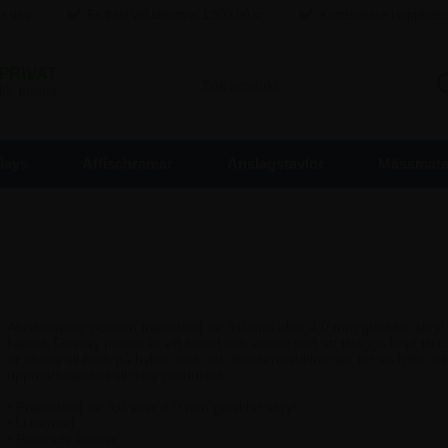
ma dag
Fri frakt Vid köp over
1.500,00
kr
Kundservice i toppklas
PRIVAT
inkl. moms
lays
Affischramar
Anslagstavlor
Mässmater
Akryl display podium framställd av 3.0 mm eller 4.0 mm glasklar akry
kanter. Display podier är ett smart och enkelt sätt att tillägga höjd till 
är ideela till bruk på hyllor, disk och fönsterutställningar för att lyfta oc
uppmärksamhet till dina produkter.
• Framställd av 3,0 eller 4,0 mm glasklar akryl
• U formad
• Polerade kanter