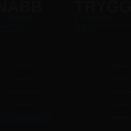
NABB
TRYG
VERANS
E-HANDEL
ningar innan kl. 16
för företag och privatpersone
s samma dag
sedan 2009
Om oss
Referenser
Kontakta oss
Köpvillkor
Frakt och leverans
Recensione
Erbjudanden
Nyheter
Filuppladdning
Miljöbidrag