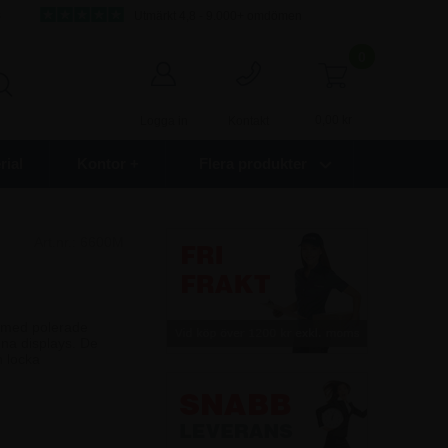
s
Utmärkt 4,8 - 9.000+ omdömen
0
0,00
kr
Logga in
Kontakt
ial
Kontor +
Flera produkter
Art.nr.:
6600M
l med polerade
dina displays. De
h locka