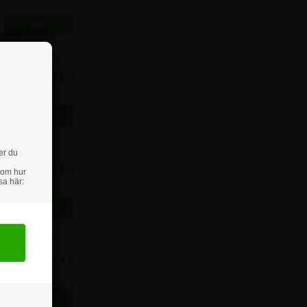
Pris 1 st.
222,50 kr
er du
Pris 1 st.
 om hur
311,25 kr
sa här:
Pris 1 st.
410,00 kr