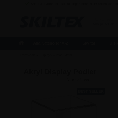
Snabba leveranser - Beställningar innan kl. 16 skickas sam
FÖRETAG
/
Alla priser är 
Alla Kategorier A-Z
Skyltar
Disp
»
»
Framsidan
Displays
Produktställ
Akryl Display Podier