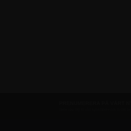
PRENUMERERA PÅ VÅRT 
Skriv upp dig till vårt nyhetsbrev och ta del a