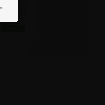
ka
Pris 1 st.
1.035,00 kr