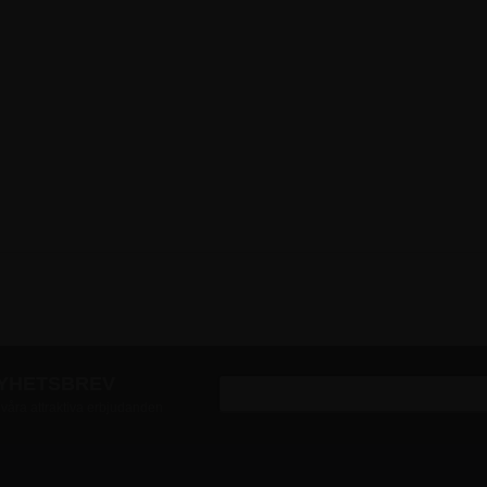
NYHETSBREV
v våra attraktiva erbjudanden