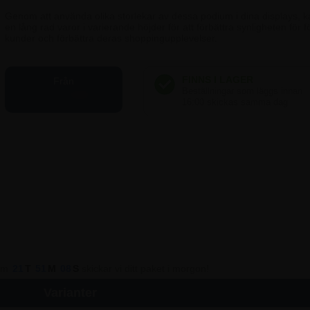
Genom att använda olika storlekar av dessa podium i dina displays, k
en lång rad varor i varierande höjder för att förbättra synligheten för
kunder och förbättra deras shoppingupplevelser.
Från
33,75 SEK
nom
21
T
51
M
07
S
skickar vi ditt paket i morgon!
Varianter