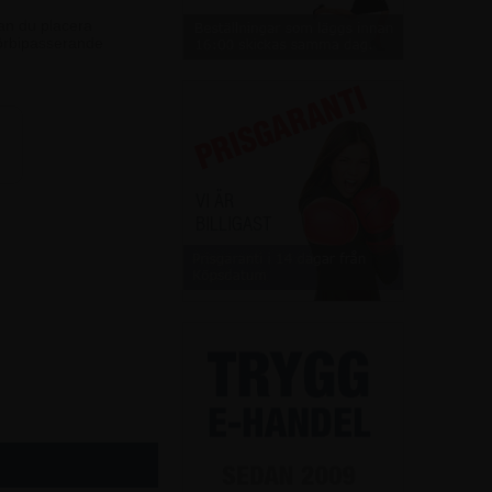
an du placera
 förbipasserande