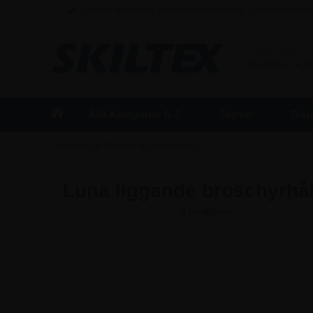
Snabba leveranser - Beställningar innan kl. 16 skickas sam
FÖRETAG
/
Alla priser är 
Alla Kategorier A-Z
Skyltar
Disp
»
»
Framsidan
Displays
Broschyrställ
Luna liggande broschyrhål