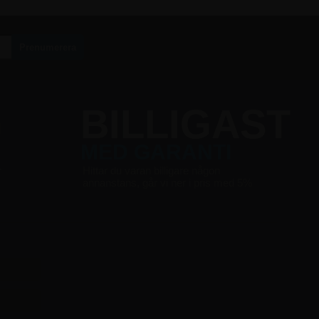
G
BILLIGAST
MED GARANTI
r
Hittar du varan billigare någon
annanstans, går vi ner i pris med 5%