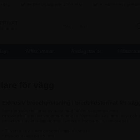
ma dag
Fri frakt Vid köp over
1.500,00
kr
Kundservice i toppklas
PRIVAT
inkl. moms
lays
Affischramar
Anslagstavlor
Mässmater
lare för vägg
Exklusiv broschyrvisning i bredbildsformat för väg
Luna broschyrhållarna av akryl med hål för väggmontering.
Broschyrhållarna för väggmontering är tillverkade av 3 mm akryl och 
broschyrer av bredbildsformat (vertikalt, horisontellt, landscape).
• Tillverkad av 3 mm genomskinligt akrylglas
• Invändigt djup på 35 mm