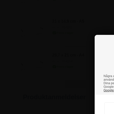
21 x 14,9 cm - A5
Art.nr.: 8640A5
29,7 x 21 cm - A4
Art.nr.: 8640A4
Några a
använd
Dina pe
Google 
Googles
Produktanmeldelser