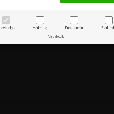
priser inkl. moms
priser exkl. moms
ödvändiga
Marketing
Funktionella
Statistis
Visa detaljer