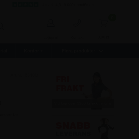
s
Utmärkt 4,8 - 9.000+ omdömen
0
0,00
kr
Logga in
Kontakt
ial
Kontor +
Flera produkter
Art.nr.:
8640M
g
passar för