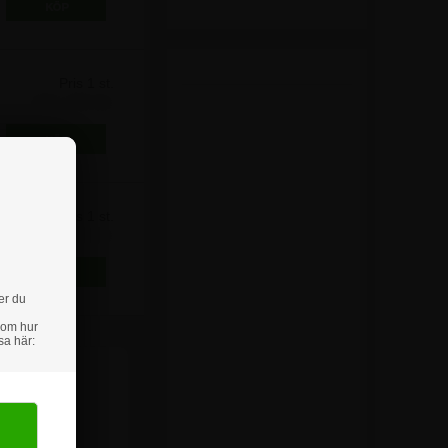
Pris 1 st.
111,25 kr
Pris 1 st.
133,75 kr
er du
 om hur
sa här: