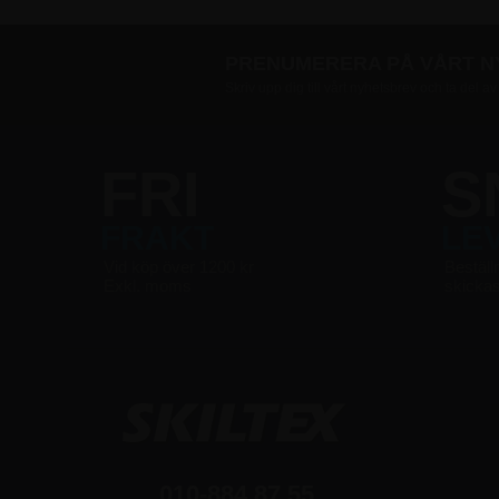
PRENUMERERA PÅ VÅRT 
Skriv upp dig till vårt nyhetsbrev och ta del a
FRI
S
FRAKT
LE
Vid köp över 1200 kr
Beställ
Exkl. moms
skicka
010-884 87 55