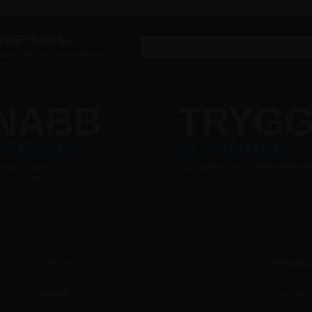
NYHETSBREV
v våra attraktiva erbjudanden
NABB
TRYG
VERANS
E-HANDEL
ningar innan kl. 16
för företag och privatpersone
s samma dag
sedan 2009
Om oss
Referenser
Kontakta oss
Köpvillkor