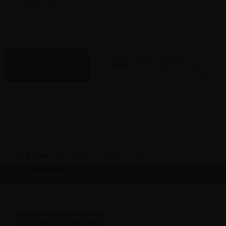
• För väggmontering.
Från
81,25 SEK
 inom
03
T
58
M
42
S
skickar vi ditt paket idag!
Varianter