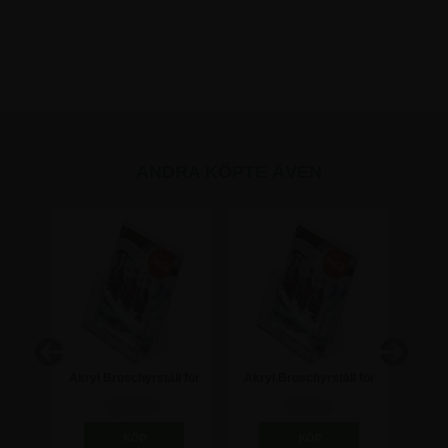
ANDRA KÖPTE ÄVEN
l för
Akryl Broschyrställ för
Akryl Broschyrställ för
Horiso
bord - A4
bord - A5
98,75 kr
73,75 kr