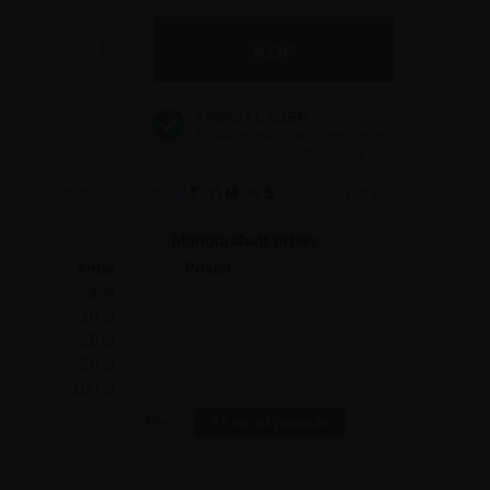
123,75 kr
123,75 kr
123,75 kr
Beställer du inom
02
T
41
M
46
S
skickar vi ditt paket idag!
Mängdrabatt priser
Antal
Pris/st:
Spara:
1 st
123,75
-
10 st
108,75
150,00
25 st
100,00
593,75
50 st
93,75
1.500,00
100 st
90,00
3.375,00
Mer?
Få ett erbjudande