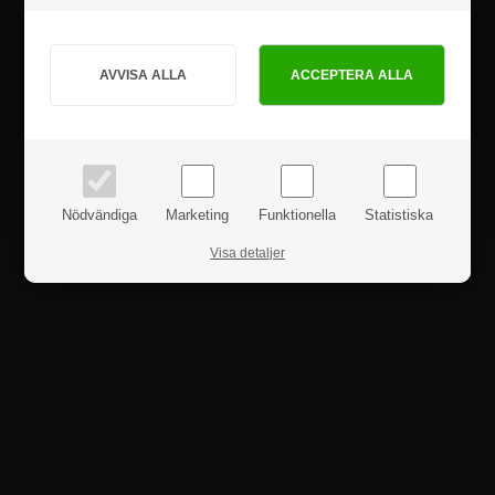
Hur vill du handla?
PRIVAT
FÖRETAG
priser inkl. moms
priser exkl. moms
Nödvändiga
Marketing
Funktionella
Statistiska
Visa detaljer