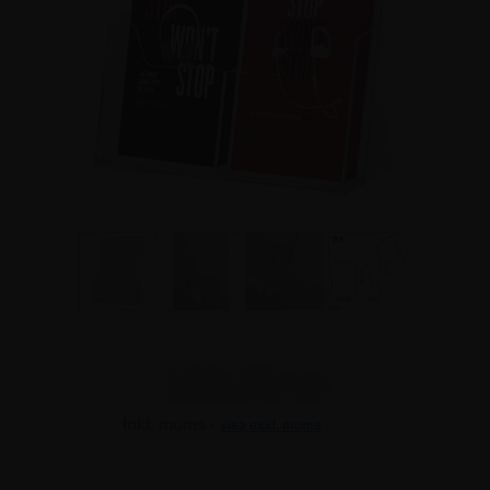
123,75 kr
Inkl. moms -
visa exkl. moms
123,75 kr