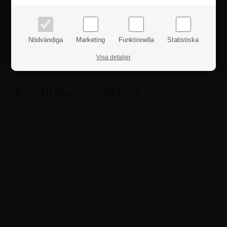
Fakta
Nödvändiga
Marketing
Funktionella
Statistiska
Säkerhetsanvisningar
Visa detaljer
Produktanmeldelser