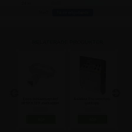
24 st
1.455,00
16.020,00
Mer?
Få ett erbjudande
RELATERADE PRODUKTER
korg
Extra trekantsnyckel
AshMax Pro utomhus
P
ägg -
till SKILTEX askkoppar
askkopp
u
r
81,25 kr
935,00 kr