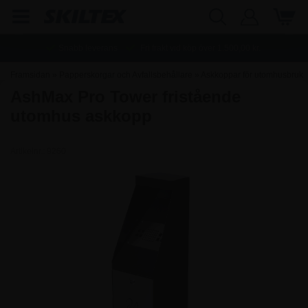
Snabb leverans
Fri frakt vid köp över
1.500,00
kr.
Framsidan
»
Papperskorgar och Avfallsbehållare
»
Askkoppar för utomhusbruk
AshMax Pro Tower fristående
utomhus askkopp
Artikelnr.:
9260