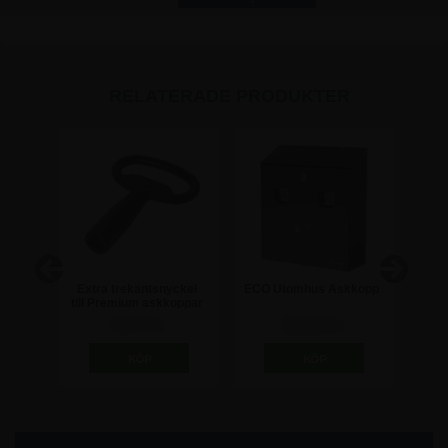
RELATERADE PRODUKTER
korg
Extra trekantsnyckel
ECO Utomhus Askkopp
M
ägg -
till Premium askkoppar
r
98,75 kr
622,50 kr