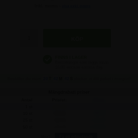
Inkl. moms -
visa exkl. moms
1.247,50 kr
1.247,50 kr
1.247,50 kr
Beställer du inom
20
T
42
M
42
S
skickar vi ditt paket i morgon!
Mängdrabatt priser
Antal
Pris/st:
Spara:
1 st
1.247,50
-
10 st
1.205,00
425,00
25 st
1.162,50
2.125,00
50 st
1.121,25
6.312,50
Mer?
Få ett erbjudande