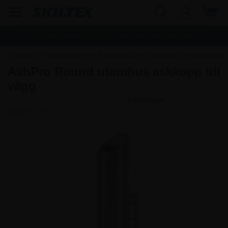
Snabb leverans
Fri frakt vid köp över
1.500,00
kr.
Framsidan
»
Papperskorgar och Avfallsbehållare
»
Askkoppar för utomhusbruk
AshPro Round utomhus askkopp till
vägg
Artikelnr.:
9205