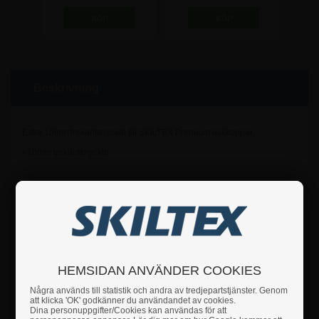
Beskrivning
Extra 10mm trekantsnyckel till SKILTEX Premium askkoppar.
• 10mm trekantsnyckel
Om du har några frågor är du hjärtligt välkommen att
höra av dig till oss.
Fakta
HEMSIDAN ANVÄNDER COOKIES
Några används till statistik och andra av tredjepartstjänster. Genom
Säkerhetsanvisningar
att klicka 'OK' godkänner du användandet av cookies.
Dina personuppgifter/Cookies kan användas för att