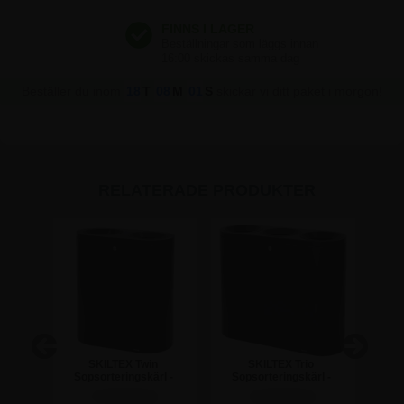
Beställer du inom
18
T
08
M
00
S
skickar vi ditt paket i morgon!
RELATERADE PRODUKTER
re
SKILTEX Twin
SKILTEX Trio
Styl
Sopsorteringskärl -
Sopsorteringskärl -
papp
fritt
2x50L - Svart
3x39L - Svart
r
3.747,50 kr
4.122,50 kr