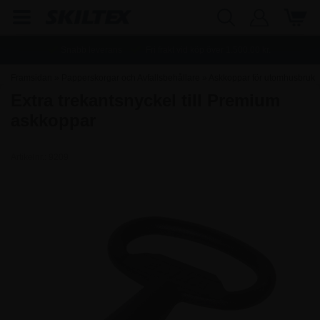
Snabb leverans
Fri frakt vid köp över
1.500,00
kr.
Framsidan
»
Papperskorgar och Avfallsbehållare
»
Askkoppar för utomhusbruk
Extra trekantsnyckel till Premium
askkoppar
Artikelnr.:
9209