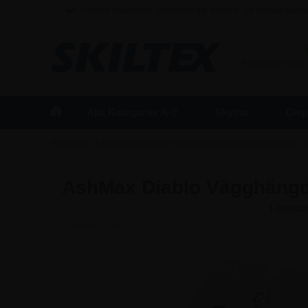
Snabba leveranser - Beställningar innan kl. 16 skickas sam
FÖRETAG
/
Alla priser är 
Alla Kategorier A-Z
Skyltar
Disp
»
»
Framsidan
Papperskorgar och Avfallsbehållare
Askkoppar för u
AshMax Diablo Vägghängd As
Artikelnr.:
9242