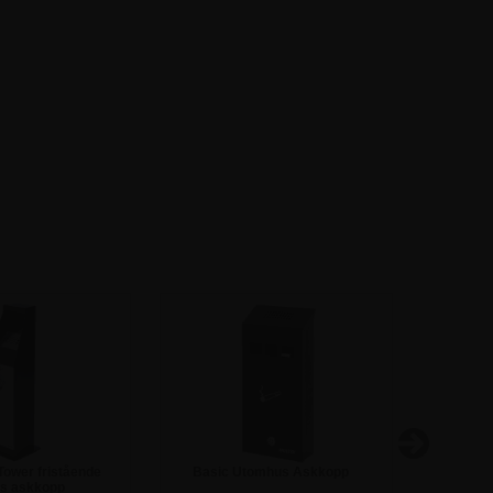
ower fristående
Basic Utomhus Askkopp
Styli
s askkopp