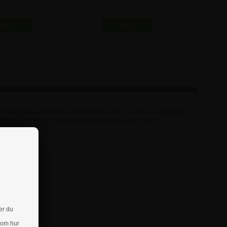
22,50 kr
472,50 kr
 front ger askkoppen ett exklusivt uttryck och mycket god
åsbar front och en galvaniserad innerbehållare som
er du
 om hur