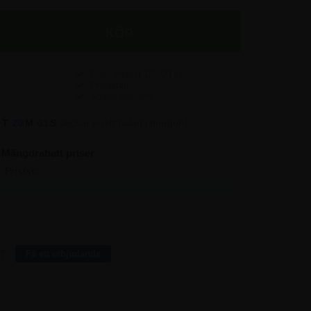
Frakt endast
120,00
kr.
Prisgaranti
Snabb leverans
0
T
20
M
01
S
skickar vi ditt paket i morgon!
Mängdrabatt priser
Pris/st:
Spara:
610,00
-
558,75
512,50
531,25
1.575,00
496,25
6.825,00
r?
Få ett erbjudande