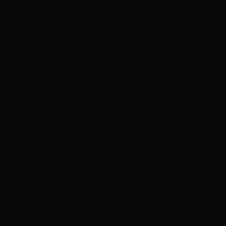
r
Hittar du varan billigare någon
annanstans, går vi ner i pris med 5%
r