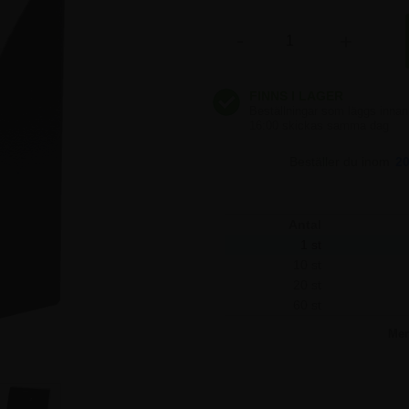
610,00 kr
-
+
610,00 kr
610,00 kr
Beställer du inom
2
Antal
1 st
10 st
20 st
60 st
Me