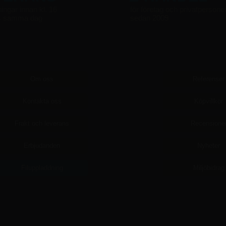
ningar innan kl. 16
för företag och privatpersone
s samma dag
sedan 2009
Om oss
Referenser
Kontakta oss
Köpvillkor
Frakt och leverans
Recensione
Erbjudanden
Nyheter
Filuppladdning
Miljöbidrag