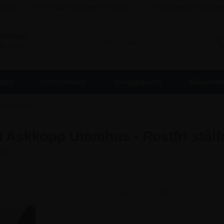
ma dag
Fri frakt Vid köp over
1.500,00
kr
Kundservice i toppklas
PRIVAT
inkl. moms
lays
Affischramar
Anslagstavlor
Mässmater
tomhusbruk
kkopp Utomhus - Rostfri stålfron
610,00 kr