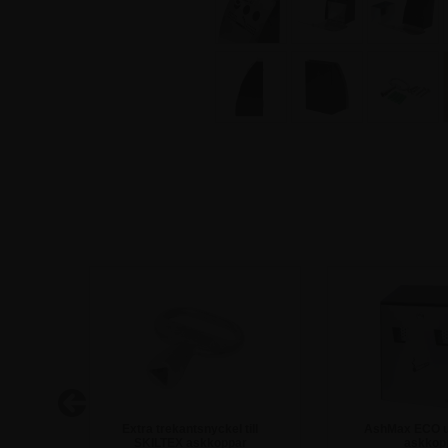
kopp
Extra trekantsnyckel till
AshMax ECO 
SKILTEX askkoppar
askkop