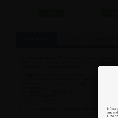
81,25 kr
735,00
Beskrivning
Fakta
Säkerhetsa
En robust och stilren utomhus askkopp för väggmontering. 
hållbarhet. Fronten har tre hål med grill som gör det enke
säkerställer hygienisk och långvarig drift.
• Vägghängd Askkopp för utomhusbruk
• Böjd svart stålkonstruktion i kraftig kvalitet
• Borstad rostfri front för hög hållbarhet
• Tre hål med grill
• Galvaniserad innerbehållare 1,7 liter
• För montering på vägg
• Låsbar front - nyckel ingår
En elegant och hållbar utomhus askkopp som utmärker sig m
Några a
använd
Dina pe