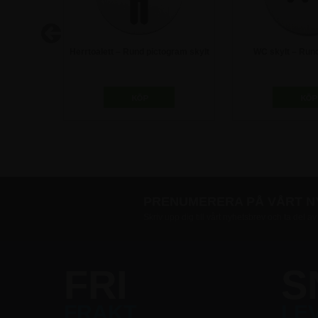
gram skylt
Herrtoalett – Rund pictogram skylt
WC skylt – Run
118,75 kr
118,75
PRENUMERERA PÅ VÅRT 
Skriv upp dig till vårt nyhetsbrev och ta del a
FRI
S
FRAKT
LE