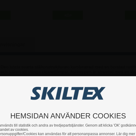
 kr
935,00 kr
2.1
nvisningar
Den böjda svarta stålkonstruktionen kombinerad med en borstad rostfri
lt och säkert att slänga cigarettfimpar. Askkoppen är utrustad med en l
HEMSIDAN ANVÄNDER COOKIES
ed sin form, finish och starka material.
nvänds till statistik och andra av tredjepartstjänster. Genom att klicka 'OK' godkänn
andet av cookies.
rsonuppgifter/Cookies kan användas för att personanpassa annonser. Lär dig mer