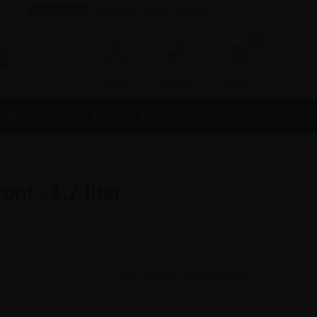
s
Utmärkt 4,8 - 9.000+ omdömen
0
0,00
kr
Logga in
Kontakt
ial
Kontor +
Flera produkter
t - 1,7 liter
Inkl. moms -
visa exkl. moms