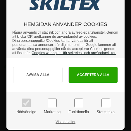
HEMSIDAN ANVÄNDER COOKIES
BoardPro whiteboard
Svart BoardPro whiteboard
Några används till statistik och andra av tredjepartstjänster. Genom
skyltskåp - 8xA4
skyltskåp - 8xA4
att klicka 'OK' godkänner du användandet av cookies.
Dina personuppgifter/Cookies kan användas för att
personanpassa annonser. Lär dig mer om hur Google kommer att
använda dina personuppgifter när du accepterar Cookies genom
Pris 1 st:
Pris 1 st:
att läsa här:
Googles webbplats för sekretess och användarvillkor.
Hur vill du handla?
2.872,50 kr.
2.872,50 kr.
PRIVAT
FÖRETAG
Alla priser är inkl. moms
priser inkl. moms
priser exkl. moms
Nödvändiga
Marketing
Funktionella
Statistiska
Visa detaljer