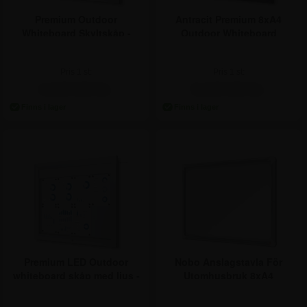
Premium Outdoor
Antracit Premium 8xA4
Whiteboard Skyltskåp -
Outdoor Whiteboard
8xA4
Skyltskåp
Pris 1 st:
Pris 1 st:
4.247,50 kr.
5.247,50 kr.
Premium LED Outdoor
Nobo Anslagstavla För
whiteboard skåp med ljus -
Utomhusbruk 8xA4
8xA4