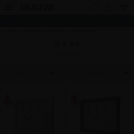
Snabb leverans
Fri frakt vid köp över
1.500,00
kr.
Framsidan
»
Anslagstavlor
»
Skyltskåp
»
8xA4 Skyltskåp
8 x A4
Skyltskåp