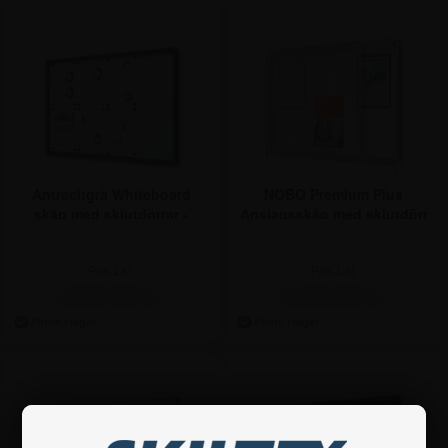
Antracitgrå Whiteboard
NOBO Premium Plus
skåp med skjutdörrar -
Anslagsskåp med skjutdörr
8xA4
8xA4
Pris 1 st:
Pris 1 st:
2.997,50 kr.
4.372,50 kr.