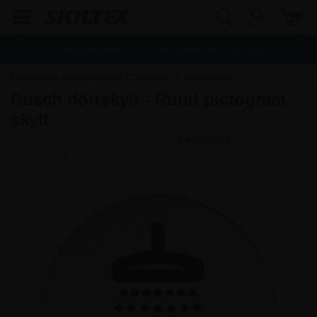
Snabb leverans
Fri frakt vid köp över
1.500,00
kr.
Framsidan
»
Kontorsmaterial
»
Dörrskyltar
»
Toalettskyltar
Dusch dörrskylt - Rund pictogram
skylt
Artikelnr.:
2285