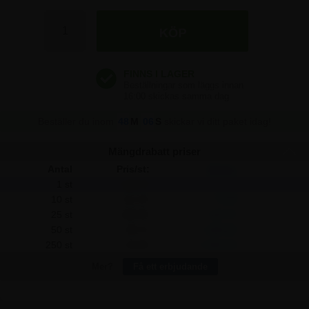
118,75 kr
118,75 kr
118,75 kr
Beställer du inom
48
M
06
S
skickar vi ditt paket idag!
Mängdrabatt priser
Antal
Pris/st:
Spara:
1 st
118,75
-
10 st
111,25
75,00
25 st
105,00
343,75
50 st
98,75
1.000,00
250 st
92,50
6.562,50
Mer?
Få ett erbjudande