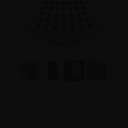
118,75 kr
Inkl. moms -
visa exkl. moms
118,75 kr