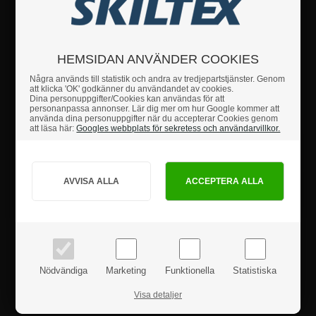
Rund dusch skylt i borstat rostfritt stål, som skyddar mot repor.
Monteras på dörr eller vägg med hjälp av medföljande självklibbande
remsor.
Diameter 83 mm
HEMSIDAN ANVÄNDER COOKIES
Några används till statistik och andra av tredjepartstjänster. Genom
att klicka 'OK' godkänner du användandet av cookies.
Dina personuppgifter/Cookies kan användas för att
Om du har några frågor är du hjärtligt välkommen att
personanpassa annonser. Lär dig mer om hur Google kommer att
höra av dig till oss.
använda dina personuppgifter när du accepterar Cookies genom
att läsa här:
Googles webbplats för sekretess och användarvillkor.
Hur vill du handla?
Fakta
PRIVAT
FÖRETAG
Säkerhetsanvisningar
priser inkl. moms
priser exkl. moms
Produktanmeldelser
Nödvändiga
Marketing
Funktionella
Statistiska
Visa detaljer