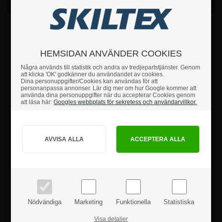
Beskrivning
Stilig inramad MEN-toalettskylt med kromramar och punktskrift under
texten.
Skylten är tillverkad i plast och har både punktskrift och tryckt text.
Skylten kan enkelt monteras på väggar eller dörrar med den
HEMSIDAN ANVÄNDER COOKIES
medföljande självhäftande tejpen.
Några används till statistik och andra av tredjepartstjänster. Genom
att klicka 'OK' godkänner du användandet av cookies.
Dina personuppgifter/Cookies kan användas för att
personanpassa annonser. Lär dig mer om hur Google kommer att
använda dina personuppgifter när du accepterar Cookies genom
Om du har några frågor är du hjärtligt välkommen att
att läsa här:
Googles webbplats för sekretess och användarvillkor.
höra av dig till oss.
Hur vill du handla?
Fakta
PRIVAT
FÖRETAG
Säkerhetsanvisningar
priser inkl. moms
priser exkl. moms
Produktanmeldelser
Nödvändiga
Marketing
Funktionella
Statistiska
Visa detaljer