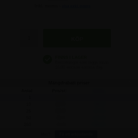
Inkl. moms -
visa exkl. moms
122,50 kr
122,50 kr
122,50 kr
122,50 kr
Mängdrabatt priser
Antal
Pris/st:
Spara:
1
122,50
-
10
112,50
100,00
25
105,00
437,50
50
98,75
1.187,50
250
92,50
7.500,00
Mer?
Få ett erbjudande