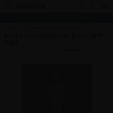
Snabb leverans
Fri frakt vid köp över
1.500,00
kr.
Framsidan
»
Kontorsmaterial
»
Dörrskyltar
»
Toalettskyltar
Braille toalettskylt med punktskrift -
MEN
Artikelnr.:
2246