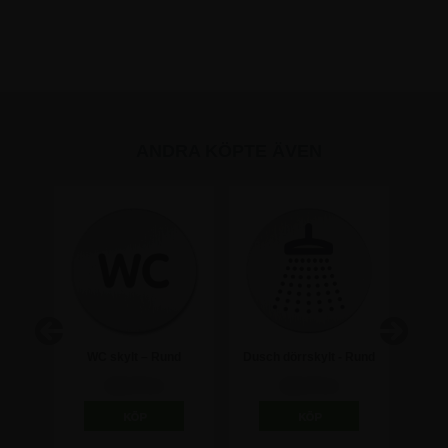
ANDRA KÖPTE ÄVEN
t med
WC skylt – Rund
Dusch dörrskylt - Rund
Dam/h
MEN
pictogram
pictogram skylt
R
118,75 kr
118,75 kr