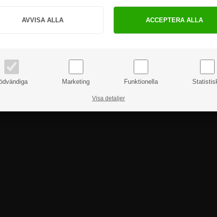
PRIVAT
FÖRETAG
priser inkl. moms
priser exkl. moms
ödvändiga
Marketing
Funktionella
Statistis
Visa detaljer