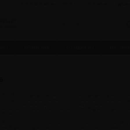
ma dag
Fri frakt Vid köp over
1.500,00
kr
Kundservice i toppklas
PRIVAT
inkl. moms
lays
Affischramar
Anslagstavlor
Mässmater
e
WindMax svart gatupratare är solida dubbelsidiga gatuskyltar som stå
stadigt på jorden, även i de mest extrema väder, tack vare den kraftig
som fylls med vatten eller sand så att skylten inte välter.
Använder man vatten i foten, ska man komma ihåg att fylla på frostvätsk
förväntas.
WIndMax skyltar är utrustad med flotta och praktiska 32 mm alu klick p
medföljande frontplast på båda sidor som beskyddar dina plakat mot