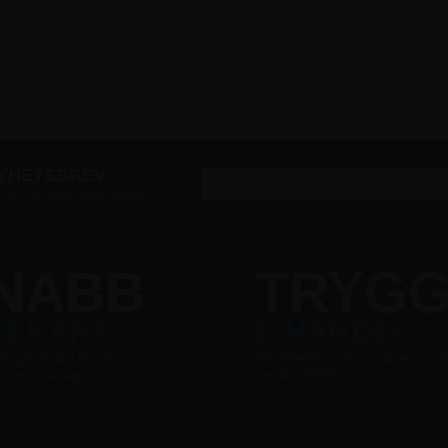
NYHETSBREV
v våra attraktiva erbjudanden
NABB
TRYG
VERANS
E-HANDEL
ningar innan kl. 16
för företag och privatpersone
s samma dag
sedan 2009