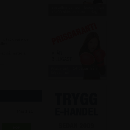
 in, tack vare de
llas.
kat på material
Pris 1 st.
2.247,50 kr