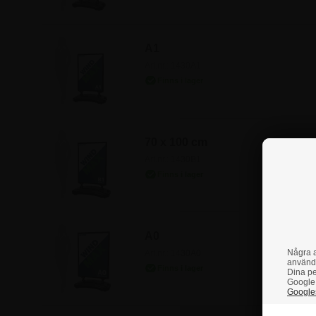
A1
Art.nr.: 1430A1
70 x 100 cm
Art.nr.: 1430B1
A0
Några a
Art.nr.: 1430A0
använd
Dina pe
Google 
Googles