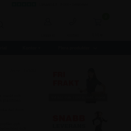
s
Utmärkt 4,8 - 9.000+ omdömen
0
0,00
kr
Logga in
Kontakt
ial
Kontor +
Flera produkter
Art.nr.:
1430M
r starkt och
a plastfoten
a ifall frost
rofiler och
 nederbörd och