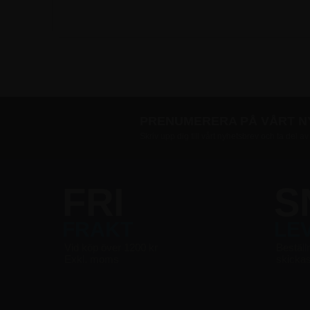
PRENUMERERA PÅ VÅRT 
Skriv upp dig till vårt nyhetsbrev och ta del a
FRI
S
FRAKT
LE
Vid köp över 1200 kr
Beställ
Exkl. moms
skicka