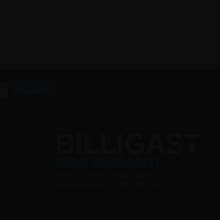
G
BILLIGAST
MED GARANTI
r
Hittar du varan billigare någon
annanstans, går vi ner i pris med 5%