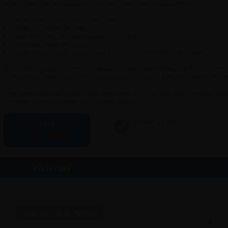
vind, samt gör att plakaten kan ses utan skarpa reflektioner.
• Robust gatuskylt, även i hårt väder
• 32mm alu snäpp profiler
• Kraftig fot som fylls med vatten och sand
• Frontplast med antireflex
• Flyttas enkelt, tack vare de två hjulen på undersidan av foten.
Även om skylten är tung och stabil är den vädigt enkel att flytta ut och
2 hjulen på foten. Skylten kan helt enkelt lutas till den ena sidan och ru
Som med alle gatuskyltar, rekommenderar vi att man alltid trycker pla
för utmhusbruk – vatten avvisande plakat.
Från
2.247,50 SEK
Varianter