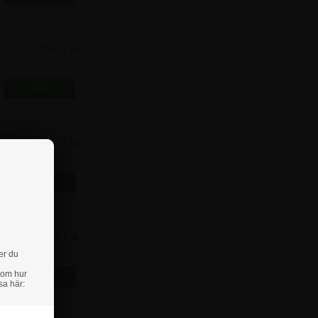
Pris 1 st.
2.497,50 kr
Pris 1 st.
3.122,50 kr
Pris 1 st.
3.747,50 kr
er du
 om hur
sa här: