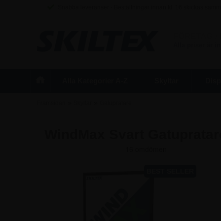
Snabba leveranser - Beställningar innan kl. 16 skickas sam
FÖRETAG
/
Alla priser är 
Alla Kategorier A-Z
Skyltar
Disp
»
»
Framsidan
Skyltar
Gatupratare
WindMax Svart Gatupratar