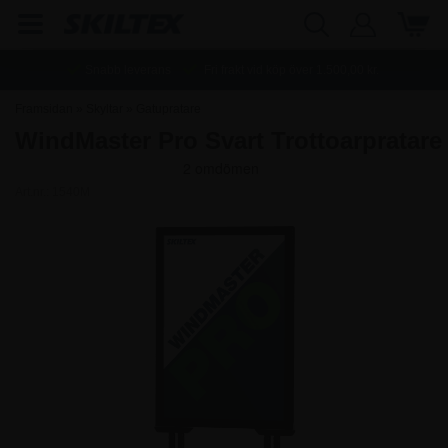
Snabb leverans
Fri frakt vid köp över
1.500,00
kr.
Framsidan
»
Skyltar
»
Gatupratare
WindMaster Pro Svart Trottoarpratare
Art.nr.:
1540M