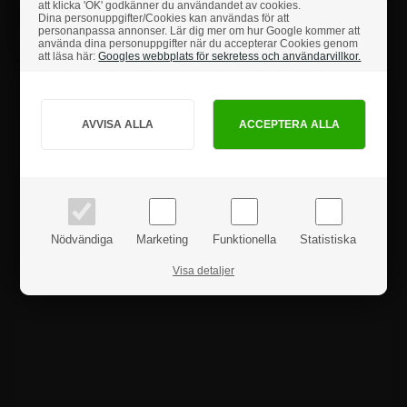
att klicka 'OK' godkänner du användandet av cookies.
3.622,50 kr
Dina personuppgifter/Cookies kan användas för att
Art.nr.: 1540B1
personanpassa annonser. Lär dig mer om hur Google kommer att
använda dina personuppgifter när du accepterar Cookies genom
att läsa här:
Googles webbplats för sekretess och användarvillkor.
Hur vill du handla?
PRIVAT
FÖRETAG
Produktanmeldelser
priser inkl. moms
priser exkl. moms
Nödvändiga
Marketing
Funktionella
Statistiska
Visa detaljer