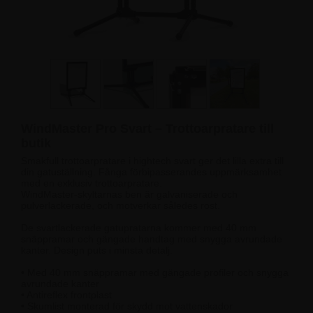
WindMaster Pro Svart – Trottoarpratare till
butik
Smakfull trottoarpratare i hightech svart ger det lilla extra till
din gatuställning. Fånga förbipasserandes uppmärksamhet
med en exklusiv trottoarpratare.
WindMaster-skyltarnas ben är galvaniserade och
pulverlackerade, och motverkar således rost.
De svartlackerade gatupratarna kommer med 40 mm
snäppramar och gängade handtag med snygga avrundade
kanter. Design puts i minsta detalj.
• Med 40 mm snäppramar med gängade profiler och snygga
avrundade kanter
• Antireflex frontplast
• Skumlist monterad för skydd mot vattenskador