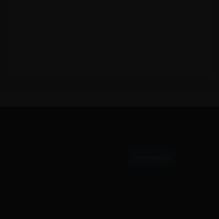
PRENUMERERA PÅ VÅRT NYHETSBREV