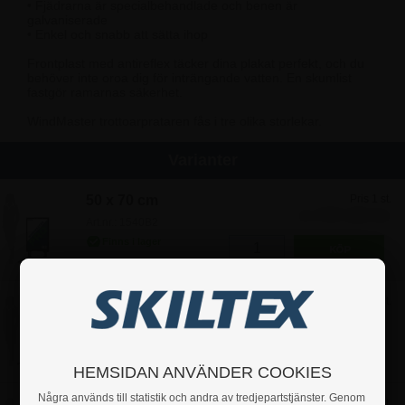
• Fjädrarna är specialbehandlade och benen är
galvaniserade
• Enkel och snabb att sätta ihop
Frontplast med antireflex täcker dina plakat perfekt, och du
behöver inte oroa dig för inträngande vatten. En skumlist
fastgör ramarnas säkerhet.
WindMaster trottoarprataren fås i tre olika storlekar.
Varianter
50 x 70 cm
Pris 1 st.
2.747,50 kr
Art.nr.: 1540B2
A1
Pris 1 st.
3.122,50 kr
Art.nr.: 1540A1
HEMSIDAN ANVÄNDER COOKIES
Några används till statistik och andra av tredjepartstjänster. Genom
70 x 100 cm
Pris 1 st.