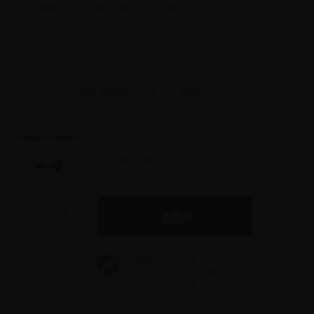
Orange
Vit / Rött
Grön
1.060,00 kr
Inkl. moms -
visa exkl. moms
1.060,00 kr
1.060,00 kr
Tilläggsprodukter
Tryck av Logo / Namn på ett
1.047,50 SEK
Avspärrningsband
1.060,00 kr
1.060,00 kr
1.060,00 kr