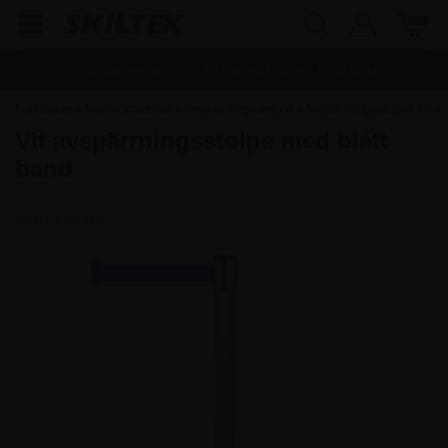
Snabb leverans
Fri frakt vid köp över
1.500,00
kr.
Framsidan
»
Kontorsmaterial
»
Avspärrningsstolpar
»
Avspärrningsstolpar med
Vit avspärrningsstolpe med blått
band
band
Artikelnr.:
AF225