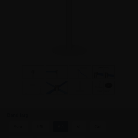
Band färg
Svart
Rött
Blå
Vit
Gul