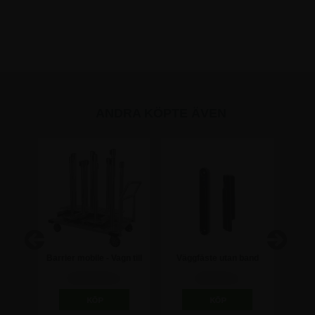
ANDRA KÖPTE ÄVEN
nkl.
Barrier mobile - Vagn till
Väggfäste utan band
A4 Li
 cm
avspärrningsstolpar
för Av
6.872,50 kr
122,50 kr