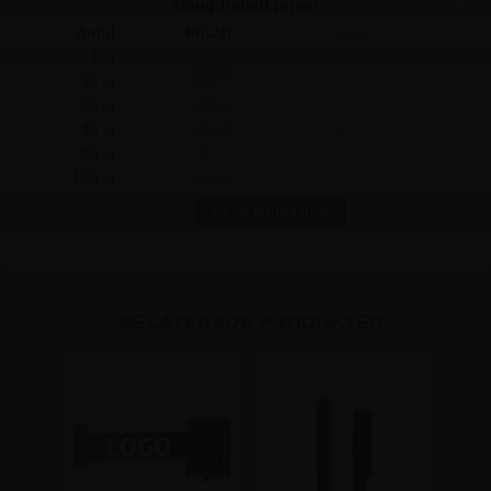
Mängdrabatt priser
Antal
Pris/st:
Spara:
1 st
1.060,00
-
10 st
998,75
612,50
20 st
956,25
2.075,00
40 st
915,00
5.800,00
80 st
873,75
14.900,00
160 st
831,25
36.600,00
Mer?
Få ett erbjudande
RELATERADE PRODUKTER