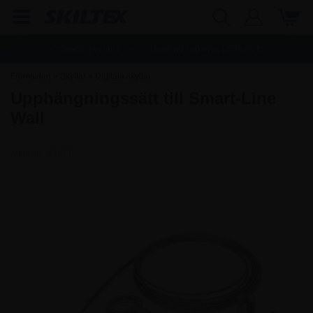
Snabb leverans
Fri frakt vid köp över
1.500,00
kr.
Framsidan
»
Skyltar
»
Digitala skyltar
Upphängningssätt till Smart-Line
Wall
Artikelnr.:
670TT