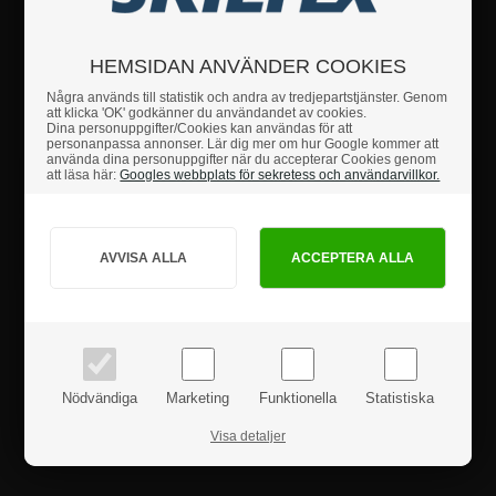
Här får du allt vad det som behövs till att takmontera digital skylt från
Smart-Line Wall serien.
HEMSIDAN ANVÄNDER COOKIES
Några används till statistik och andra av tredjepartstjänster. Genom
Om du har några frågor är du hjärtligt välkommen att
att klicka 'OK' godkänner du användandet av cookies.
höra av dig till oss.
Dina personuppgifter/Cookies kan användas för att
personanpassa annonser. Lär dig mer om hur Google kommer att
använda dina personuppgifter när du accepterar Cookies genom
att läsa här:
Googles webbplats för sekretess och användarvillkor.
Fakta
Hur vill du handla?
Säkerhetsanvisningar
PRIVAT
FÖRETAG
priser inkl. moms
priser exkl. moms
Produktanmeldelser
Nödvändiga
Marketing
Funktionella
Statistiska
Visa detaljer