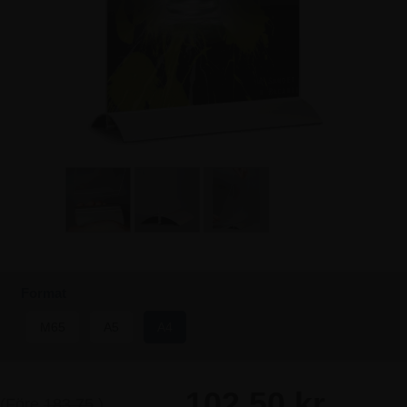
Format
M65
A5
A4
102,50 kr
(Före
183,75
)