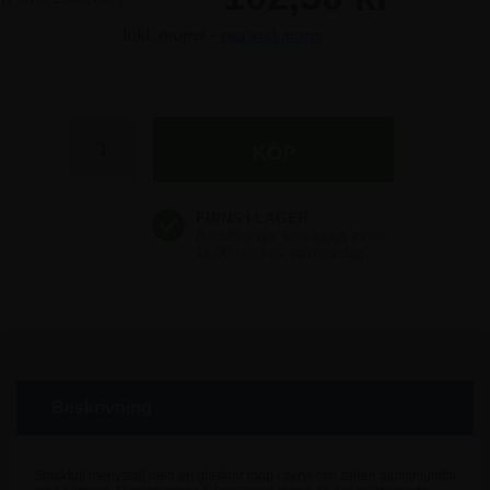
Inkl. moms -
visa exkl. moms
Beskrivning
Smakfull menyställ med en glasklar topp i akryl och stilren aluminiumfot