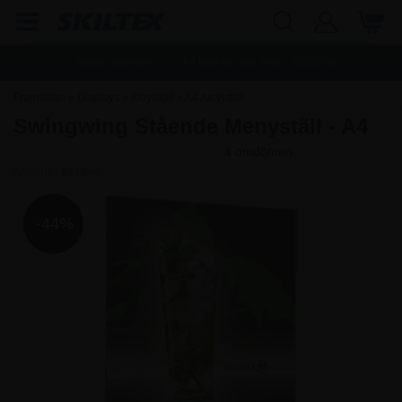
Snabb leverans
Fri frakt vid köp över
1.500,00
kr.
Framsidan
»
Displays
»
Akrylställ
»
A4 Akrylställ
Swingwing Stående Menyställ - A4
Artikelnr.:
3344A4
-44%