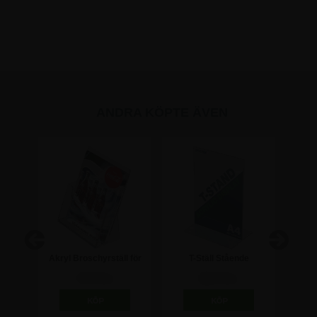
ANDRA KÖPTE ÄVEN
nde
Akryl Broschyrställ för
T-Ställ Stående
Akryl
bord - A5
Menyhållare - A4
73,75 kr
98,75 kr