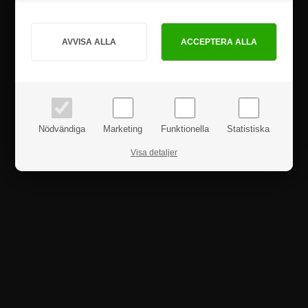
Hur vill du handla?
PRIVAT
FÖRETAG
priser inkl. moms
priser exkl. moms
Nödvändiga
Marketing
Funktionella
Statistiska
Visa detaljer