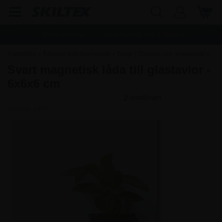
Snabb leverans
Fri frakt vid köp över
1.500,00
kr.
Framsidan
»
Tillbehör och reservdelar
»
Tavlor | Tillbehör och reservdelar
»
Svart magnetisk låda till glastavlor -
Glastavlor | Tillbehör och reservdelar
6x6x6 cm
Artikelnr.:
9467