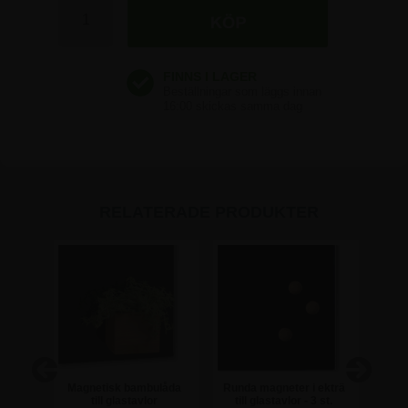
RELATERADE PRODUKTER
till
Magnetisk bambulåda
Runda magneter i ekträ
Magn
till glastavlor
till glastavlor - 3 st.
til