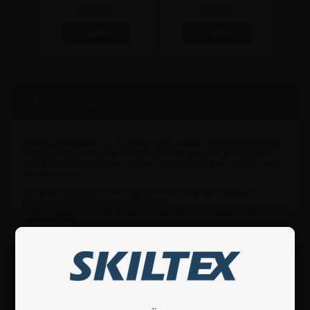
185,00 kr
161,25 kr
Beskrivning
Svart magnetisk låda (6 x 6 x 6 cm) till glastavlor. Smart liten behållare
till pennor, växter eller vad du nu skulle vilja dekorera din glastavla
med. Perfekt för glastavlor men kan även användas på de flesta andra
magnetiska ytor.
• Lämplig för glastavlor men kan även användas på kylskåpet
• Fungerar på de flesta magnetiska ytor
• Kan användas som pennhållare, blomkruka och mycket annat
• Mattsvart färg
Om du använder den som en blomkruka rekommenderar vi att du
lägger en plastpåse runt jorden eftersom lådan inte är vattentät.
Om du har några frågor är du hjärtligt välkommen att