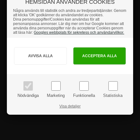
HEMSIDAN ANVÄNDER COOKIES
höra av dig till oss.
Några används till statistik och andra av tredjepartstjänster. Genom
att klicka 'OK' godkänner du användandet av cookies.
Fakta
Dina personuppgifter/Cookies kan användas för att
personanpassa annonser. Lär dig mer om hur Google kommer att
använda dina personuppgifter när du accepterar Cookies genom
att läsa här:
Googles webbplats för sekretess och användarvillkor.
Säkerhetsanvisningar
Hur vill du handla?
PRIVAT
FÖRETAG
Produktanmeldelser
priser inkl. moms
priser exkl. moms
Nödvändiga
Marketing
Funktionella
Statistiska
Visa detaljer