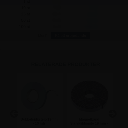
1 st
81,25
-
10 st
75,00
62,50
25 st
68,75
312,50
50 st
65,00
812,50
100 st
61,25
2.000,00
Mer?
Få ett erbjudande
RELATERADE PRODUKTER
a
Dubbelsidig tejp 19mm
Magnetband
H
uddar
- 10 mtr
Självklibbande 19 mm -
Dub
10 meter
1