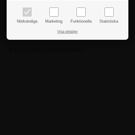
Fakta
Nödvändiga
Marketing
Funktionella
Statistiska
Säkerhetsanvisningar
Visa detaljer
Produktanmeldelser