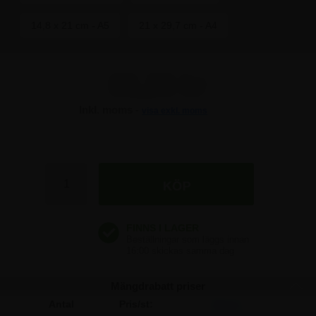
14,8 x 21 cm - A5
21 x 29,7 cm - A4
81,25 kr
Inkl. moms -
visa exkl. moms
81,25 kr
81,25 kr
81,25 kr
81,25 kr
Mängdrabatt priser
Antal
Pris/st:
Spara: