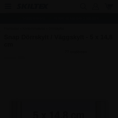
Snabb leverans
Fri frakt vid köp över
1.500,00
kr.
Framsidan
»
Kontorsmaterial
»
Dörrskyltar
Snap Dörrskylt / Väggskylt - 5 x 14,8
cm
Artikelnr.:
2201