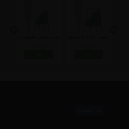
tare -
Alu-Sign Pro Gatupratare -
Alu-Sign Pro Gatupratare -
Tryck 
A2
50x70cm
st. lo
997,50 kr
1.185,00 kr
PRENUMERERA PÅ VÅRT NYHETSBREV