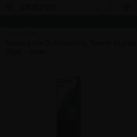
Snabb leverans
Fri frakt vid köp över
1.500,00
kr.
Framsidan
»
Skyltar
Smart-Line Dubbelsidig Totem Digital
Skylt - Svart
Art.nr.:
685BM