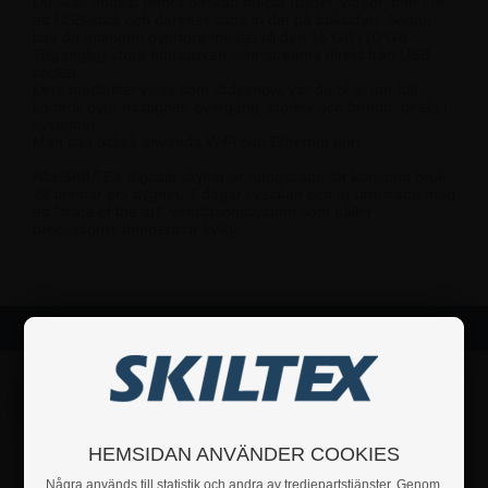
Du skall endast tillföra önskad media (bilder, videor, mm.) till
ett USB-stick och därefter sätta in det på baksidan. Sedan
kan du antingen överföra mediet till den 16 GB (10 GB
Tillgänglig) stora hårddisken eller streama direkt från USB
sticket.
Dina mediafiler visas som slideshow, var du bl a. har full
kontroll över hastighet, övergång, storlek och format, direkt i
systemet
Man kan också använda WiFi och Ethernet port.
Alla SKILTEX digitala skyltar är anpassade för konstant bruk,
24 timmar om dygnet, 7 dagar i veckan och är utrustade med
ett ”state of the art” ventilationssystem som håller
processorns temperatur kyligt.
Varianter
43" Display
Pris 1 st.
44.997,50 kr
Art.nr.: 685B43
HEMSIDAN ANVÄNDER COOKIES
Några används till statistik och andra av tredjepartstjänster. Genom