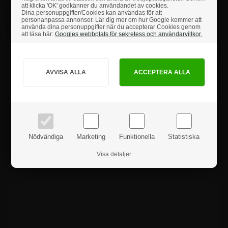
50" Display
Pris 1 st.
att klicka 'OK' godkänner du användandet av cookies.
53.747,50 kr
Dina personuppgifter/Cookies kan användas för att
Art.nr.: 685B50
personanpassa annonser. Lär dig mer om hur Google kommer att
använda dina personuppgifter när du accepterar Cookies genom
att läsa här:
Googles webbplats för sekretess och användarvillkor.
Hur vill du handla?
PRIVAT
FÖRETAG
Produktanmeldelser
priser inkl. moms
priser exkl. moms
Nödvändiga
Marketing
Funktionella
Statistiska
Visa detaljer