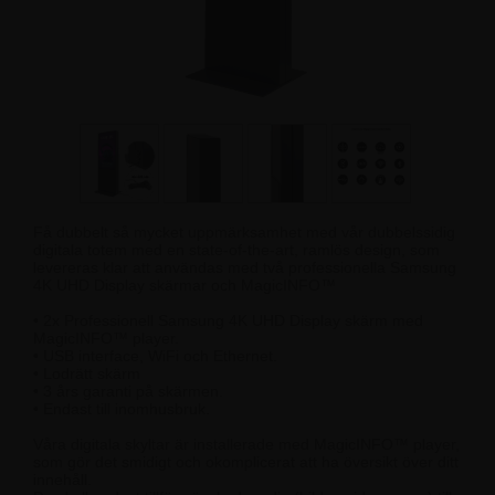
Få dubbelt så mycket uppmärksamhet med vår dubbelssidig
digitala totem med en state-of-the-art, ramlös design, som
levereras klar att användas med två professionella Samsung
4K UHD Display skärmar och MagicINFO™
• 2x Professionell Samsung 4K UHD Display skärm med
MagicINFO™ player.
• USB interface, WiFi och Ethernet.
• Lodrätt skärm
• 3 års garanti på skärmen.
• Endast till inomhusbruk.
Våra digitala skyltar är installerade med MagicINFO™ player,
som gör det smidigt och okomplicerat att ha översikt över ditt
innehåll.