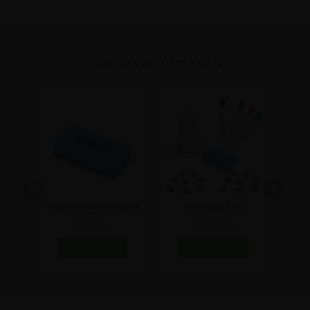
ANDRA KÖPTE ÄVEN
 - 4-
Magnetisk tavelsudd till
Whiteboard kit
Tavel
whiteboard
98,75 kr
448,75 kr
wh