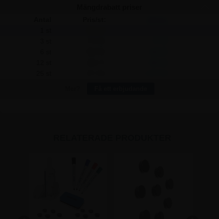
Mängdrabatt priser
Antal
Pris/st:
Spara:
1 st
285,00
-
3 st
272,50
37,50
6 st
260,00
150,00
12 st
248,75
435,00
25 st
227,50
1.437,50
Mer?
Få ett erbjudande
RELATERADE PRODUKTER