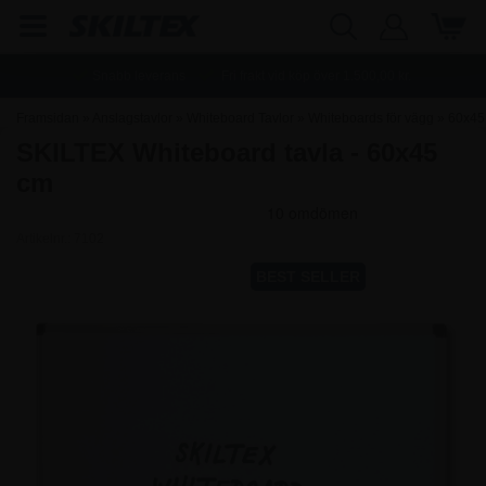
Snabb leverans
Fri frakt vid köp över
1.500,00
kr.
Framsidan
»
Anslagstavlor
»
Whiteboard Tavlor
»
Whiteboards för vägg
»
60x45
SKILTEX Whiteboard tavla - 60x45
cm Whiteboards
cm
Artikelnr.:
7102