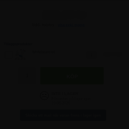
285,00 kr
Inkl. moms -
visa exkl. moms
285,00 kr
285,00 kr
Tilläggsprodukter
Whiteboard kit
448,75 SEK
285,00 kr
285,00 kr
Förväntas på lager igen
19-08-2026
Skicka ett mail när varan finns i lager igen