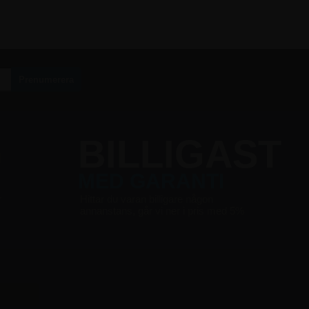
G
BILLIGAST
MED GARANTI
r
Hittar du varan billigare någon
annanstans, går vi ner i pris med 5%