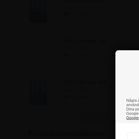
Art.nr.: 2220A6
148 x 210 mm - A5
Art.nr.: 2220A5
210 x 297 mm - A4
Art.nr.: 2220A4
Några a
använd
Dina pe
Google 
Googles
Produktanmeldelser