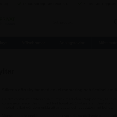
ma dag
Fri frakt Vid köp over
1.500,00
kr
Kundservice i toppklas
PRIVAT
inkl. moms
lays
Affischramar
Anslagstavlor
Mässmater
ltar
Stilrena dörrskyltar med enkel montering och flexibel anv
Ge ditt kontor ett professionellt uttryck med våra Reap dörrskyltar / v
kombinerar enkel design med funktionalitet. Skyltarna är idealiska för 
innehåll, vilket gör dem enkla att anpassa och uppdatera vid behov.
Monteringen är snabb och enkel tack vare de medföljande dubbelsidi