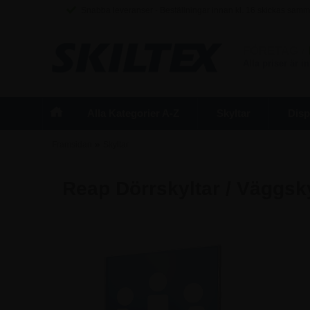
Snabba leveranser - Beställningar innan kl. 16 skickas sam
FÖRETAG
/
Alla priser är 
Alla Kategorier A-Z
Skyltar
Disp
»
Framsidan
Skyltar
Reap Dörrskyltar / Väggsky