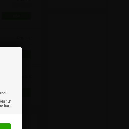
98,75 kr
Pris 1 st.
81,25 kr
3,75
Pris 1 st.
206,25 kr
er du
 om hur
sa här: