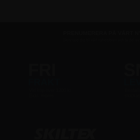
PRENUMERERA PÅ VÅRT 
Skriv upp dig till vårt nyhetsbrev och ta del a
FRI
S
FRAKT
LE
Vid köp över 1200 kr
Beställ
Exkl. moms
skicka