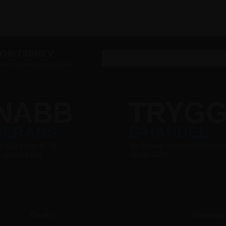
NYHETSBREV
v våra attraktiva erbjudanden
NABB
TRYG
VERANS
E-HANDEL
ningar innan kl. 16
för företag och privatpersone
s samma dag
sedan 2009
Om oss
Referenser