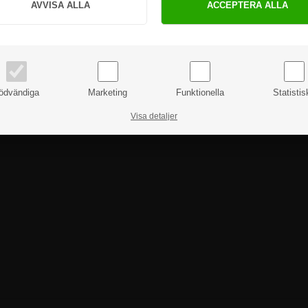
PRIVAT
FÖRETAG
priser inkl. moms
priser exkl. moms
ödvändiga
Marketing
Funktionella
Statistis
Visa detaljer