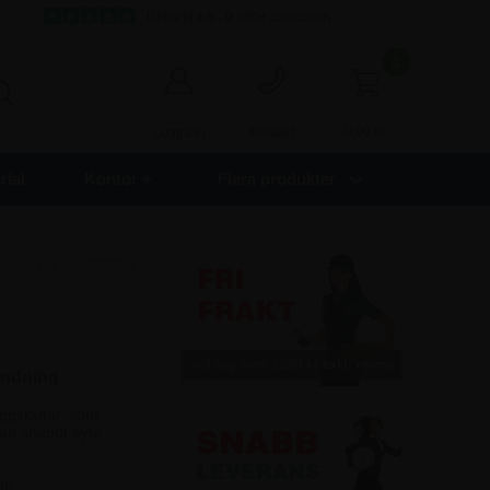
s
Utmärkt 4,8 - 9.000+ omdömen
0
0,00
kr
Logga in
Kontakt
ial
Kontor +
Flera produkter
Art.nr.:
2220M
ändning
äggskyltar, som
att snabbt byta
ga