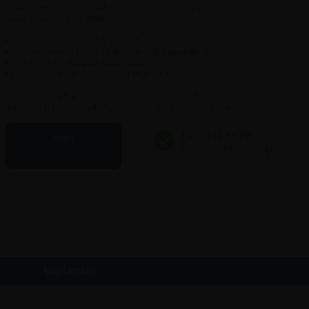
klisterkuddarna. Du behöver varken verktyg eller borrhål, vilket gör ins
både praktisk och effektiv.
• Finns i storlekarna A6, A5 och A4
• Kan användas både i stående och liggande format
• Vita med skyddande frontplatta
• Levereras med dubbelsidig tejp för enkel montering
Reap dörrskyltar är den perfekta lösningen för kontor och mötesrum dä
stilren och funktionell skylt som är lätt att underhålla.
Från
98,75 SEK
Varianter