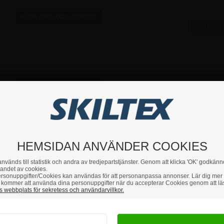
14
HEMSIDAN ANVÄNDER COOKIES
nvänds till statistik och andra av tredjepartstjänster. Genom att klicka 'OK' godkänn
andet av cookies.
rsonuppgifter/Cookies kan användas för att personanpassa annonser. Lär dig mer
kommer att använda dina personuppgifter när du accepterar Cookies genom att lä
 webbplats för sekretess och användarvillkor.
Hur vill du handla?