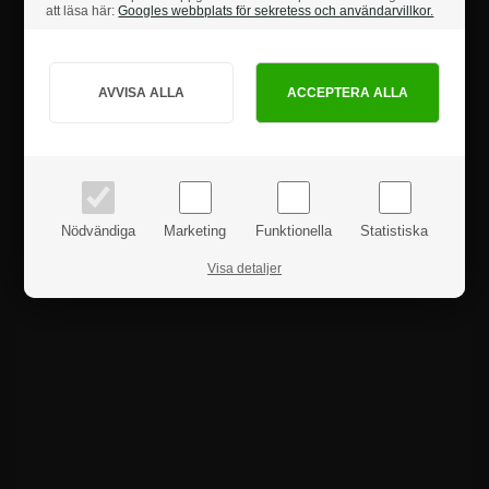
att läsa här:
Googles webbplats för sekretess och användarvillkor.
Hur vill du handla?
Produktanmeldelser
PRIVAT
FÖRETAG
priser inkl. moms
priser exkl. moms
Nödvändiga
Marketing
Funktionella
Statistiska
Visa detaljer