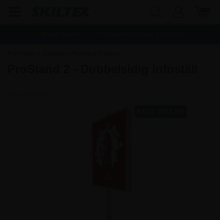
Snabb leverans
Fri frakt vid köp över
1.500,00
kr.
Framsidan
»
Displays
»
ProStand Displays
ProStand 2 - Dubbelsidig Infoställ
Art.nr.:
PS02M