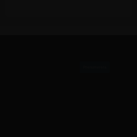
PRENUMERERA PÅ VÅRT NYHETSBREV
010-884 87 55