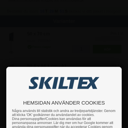
Rekommenderas endast för inomhusbruk.
Beställer du inom
16
T
26
M
51
S
skickar vi ditt paket i morgon!
Varianter
50 x 70 cm
Pris 1 st.
3.122,50 kr
Art.nr.: PS02B2
59,4 x 84,1 cm - A1
Pris 1 st.
3.247,50 kr
Art.nr.: PS02A1
70 x 100 cm
Pris 1 st.
HEMSIDAN ANVÄNDER COOKIES
3.435,00 kr
Art.nr.: PS02B1
Några används till statistik och andra av tredjepartstjänster. Genom
att klicka 'OK' godkänner du användandet av cookies.
Dina personuppgifter/Cookies kan användas för att
personanpassa annonser. Lär dig mer om hur Google kommer att
använda dina personuppgifter när du accepterar Cookies genom