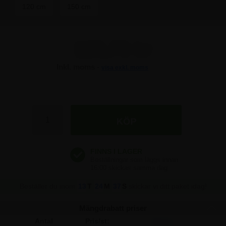
120 cm
150 cm
123,75 kr
Inkl. moms -
visa exkl. moms
123,75 kr
123,75 kr
123,75 kr
123,75 kr
Beställer du inom
13
T
24
M
37
S
skickar vi ditt paket idag!
Mängdrabatt priser
Antal
Pris/st:
Spara: