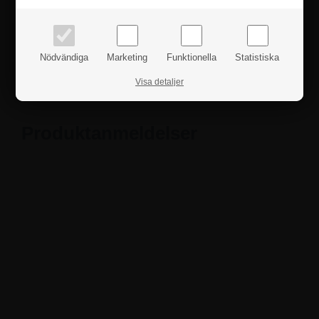
höra av dig till oss.
Fakta
Nödvändiga
Marketing
Funktionella
Statistiska
Säkerhetsanvisningar
Visa detaljer
Produktanmeldelser