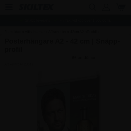
Snabb leverans
Fri frakt vid köp över
1.500,00
kr.
Framsidan
»
Affischramar
»
Affischlister
»
42cm A2 affischlist
Posterhängare A2 - 42 cm | Snäpp-
profil
Artikelnr.:
PHS042