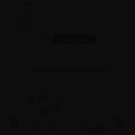
1 st
123,75
-
10 st
115,00
87,50
25 st
108,75
375,00
50 st
102,50
1.062,50
100 st
96,25
2.750,00
Mer?
Få ett erbjudande
RELATERADE PRODUKTER
s
Fiskelina - 200 m
Förlängningstrådkrokar
h A2
- 21-150 cm
pla