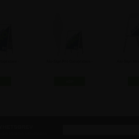
tupratare -
Alu-Sign Pro Gatupratare -
Alu-Sign Min
0cm
50x70cm
0 kr
1.185,00 kr
49
NYHETSBREV
v våra attraktiva erbjudanden