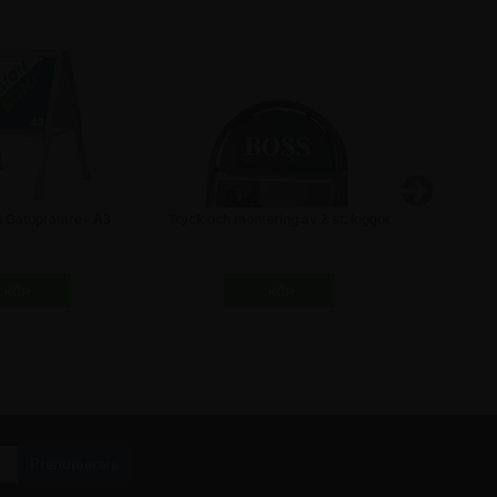
i Gatupratare - A3
Tryck och montering av 2 st. loggor
Alu-Sign 
på gatupratare
8,75 kr
835,00 kr