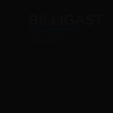
G
BILLIGAST
MED GARANTI
r
Hittar du varan billigare någon
annanstans, går vi ner i pris med 5%
r