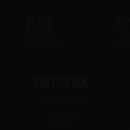
FRI
S
FRAKT
LE
Vid köp över 1200 kr
Beställ
Exkl. moms
skicka
010-884 87 55
info@skiltex.se