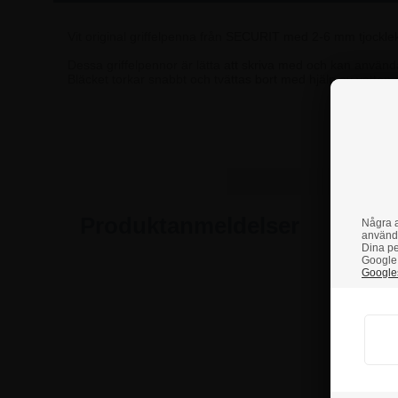
Vit original griffelpenna från SECURIT med 2-6 mm tjockle
Dessa griffelpennor är lätta att skriva med och kan användas 
Bläcket torkar snabbt och tvättas bort med hjälp av vatten
Om 
Produktanmeldelser
Några a
använd
Dina pe
Google 
Googles