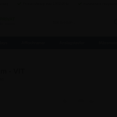
ma dag
Fri frakt Vid köp over
1.500,00
kr
Kundservice i toppklas
PRIVAT
inkl. moms
lays
Affischramar
Anslagstavlor
Mässmater
mm - VIT
61,25 kr