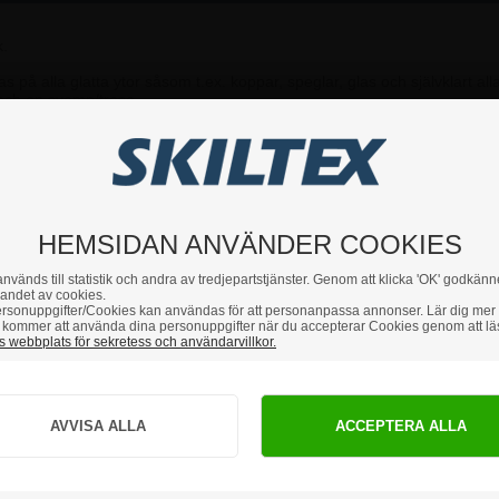
k.
på alla glatta ytor såsom t.ex. koppar, speglar, glas och självklart alla
 och en svamp/trasa.
du har några frågor är du hjärtligt välkommen att höra av dig till 
HEMSIDAN ANVÄNDER COOKIES
nvänds till statistik och andra av tredjepartstjänster. Genom att klicka 'OK' godkänn
andet av cookies.
rsonuppgifter/Cookies kan användas för att personanpassa annonser. Lär dig mer
kommer att använda dina personuppgifter när du accepterar Cookies genom att lä
 webbplats för sekretess och användarvillkor.
Hur vill du handla?
PRIVAT
FÖRETAG
priser inkl. moms
priser exkl. moms