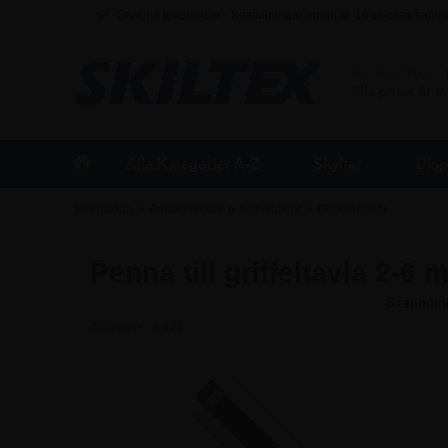
Snabba leveranser - Beställningar innan kl. 16 skickas sam
FÖRETAG
/
Alla priser är 
Alla Kategorier A-Z
Skyltar
Disp
»
»
»
Framsidan
Anslagstavlor
Griffeltavlor
Griffelpennor
Penna till griffeltavla 2-6 
Artikelnr.:
5921