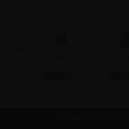
are - A1
Alu-Sign Pro Gatupratare - A2
Alu-Sign Pro Ga
70x10
997,50 kr
1.622,5
PRENUMERERA PÅ VÅRT 
Skriv upp dig till vårt nyhetsbrev och ta del a