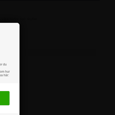
 våra tavlor och skyltar.
oss.
er du
 om hur
sa här: