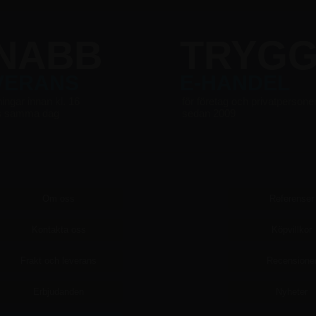
NABB
TRYG
VERANS
E-HANDEL
ningar innan kl. 16
för företag och privatpersone
s samma dag
sedan 2009
Om oss
Referenser
Kontakta oss
Köpvillkor
Frakt och leverans
Recensione
Erbjudanden
Nyheter