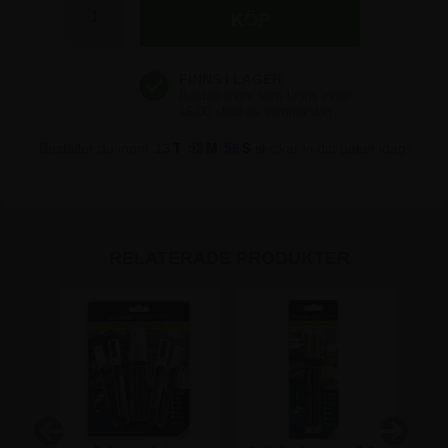
Beställer du inom
13
T
53
M
56
S
skickar vi ditt paket idag!
RELATERADE PRODUKTER