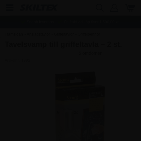
Snabb leverans
Fri frakt vid köp över
1.500,00
kr.
Framsidan
»
Anslagstavlor
»
Griffeltavlor
»
Griffelpennor
Tavelsvamp till griffeltavla – 2 st.
Artikelnr.:
1992