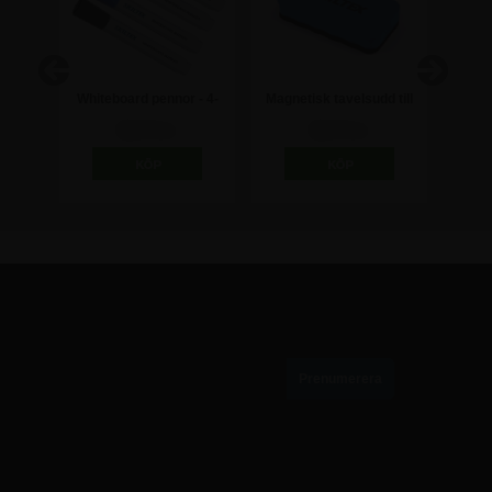
Whiteboard pennor - 4-
Magnetisk tavelsudd till
Sva
pack
whiteboard
wh
98,75 kr
98,75 kr
PRENUMERERA PÅ VÅRT NYHETSBREV