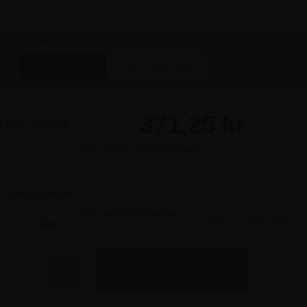
Format
32" - 72x41 cm
40" - 90x51 cm
371,25 kr
(Före
621,25
)
Inkl. moms -
visa exkl. moms
Tilläggsprodukter
Nobo startset till whiteboard
298,75 SEK