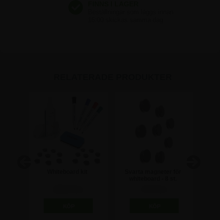
RELATERADE PRODUKTER
tisk
Whiteboard kit
Svarta magneter för
Magne
ll
whiteboard - 8 st.
448,75 kr
73,75 kr