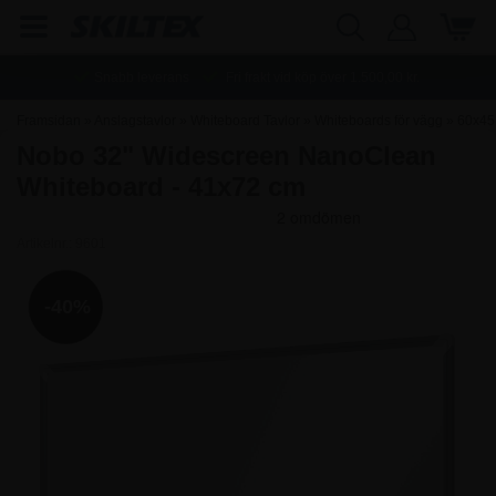
Snabb leverans
Fri frakt vid köp över
1.500,00
kr.
Framsidan
»
Anslagstavlor
»
Whiteboard Tavlor
»
Whiteboards för vägg
»
60x45
Nobo 32" Widescreen NanoClean
cm Whiteboards
Whiteboard - 41x72 cm
Artikelnr.:
9601
-40%