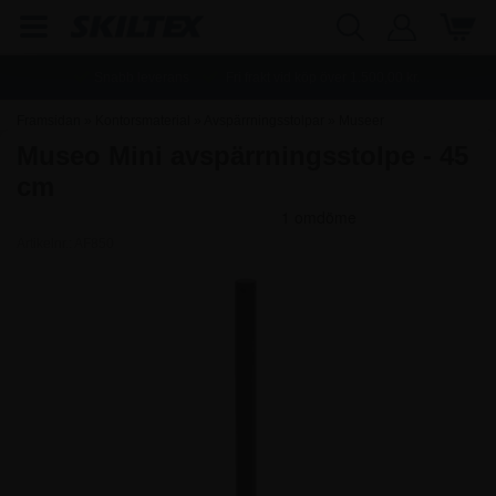
Snabb leverans
Fri frakt vid köp över
1.500,00
kr.
Framsidan
»
Kontorsmaterial
»
Avspärrningsstolpar
»
Museer
Museo Mini avspärrningsstolpe - 45
Avspärrningsstolpe
cm
Artikelnr.:
AF850