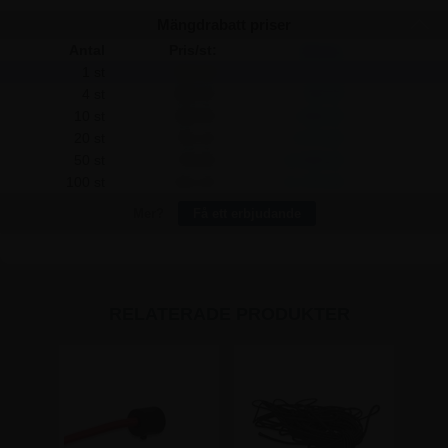
Mängdrabatt priser
Antal
Pris/st:
Spara:
1 st
935,00
-
4 st
886,25
195,00
10 st
830,00
1.050,00
20 st
781,25
3.075,00
50 st
725,00
10.500,00
100 st
621,25
31.375,00
Mer?
Få ett erbjudande
RELATERADE PRODUKTER