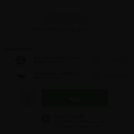
935,00 kr
Inkl. moms -
visa exkl. moms
935,00 kr
935,00 kr
Tilläggsprodukter
Svart elastiskt rep till Museo
161,25 SEK
stolpar - 5 meter
935,00 kr
Svart elastiskt rep till Museo
536,25 SEK
stolpar - 25 meter
935,00 kr
935,00 kr