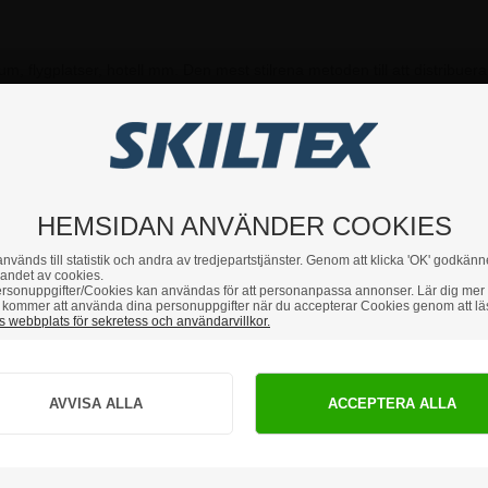
, flygplatser, hotell mm. Den mest stilrena metoden till att distribuera
du har några frågor är du hjärtligt välkommen att höra av dig till 
HEMSIDAN ANVÄNDER COOKIES
nvänds till statistik och andra av tredjepartstjänster. Genom att klicka 'OK' godkänn
andet av cookies.
rsonuppgifter/Cookies kan användas för att personanpassa annonser. Lär dig mer
kommer att använda dina personuppgifter när du accepterar Cookies genom att lä
 webbplats för sekretess och användarvillkor.
Hur vill du handla?
PRIVAT
FÖRETAG
priser inkl. moms
priser exkl. moms