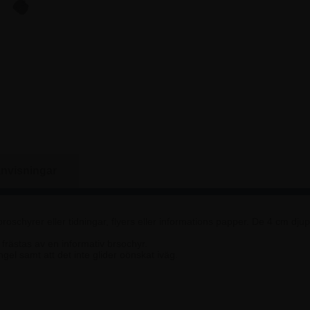
nvisningar
a broschyrer eller tidningar, flyers eller informations papper. De 4 cm djup
frästas av en informativ brsochyr.
ångel samt att det inte glider oönskat iväg.