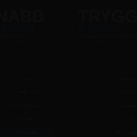
NABB
TRYG
VERANS
E-HANDEL
ningar innan kl. 16
för företag och privatpersone
s samma dag
sedan 2009
Om oss
Referenser
Kontakta oss
Köpvillkor
Frakt och leverans
Recensione
Erbjudanden
Nyheter
Filuppladdning
Miljöbidrag