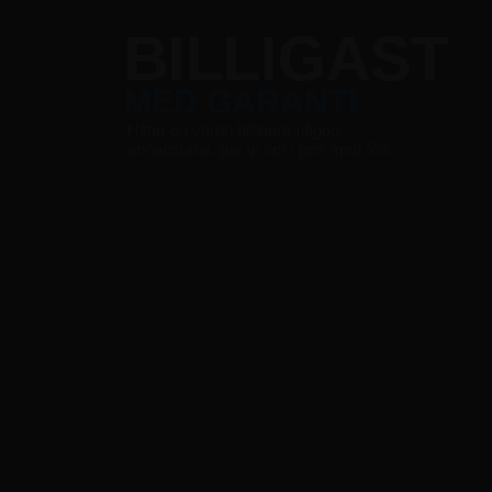
G
BILLIGAST
MED GARANTI
r
Hittar du varan billigare någon
annanstans, går vi ner i pris med 5%
r