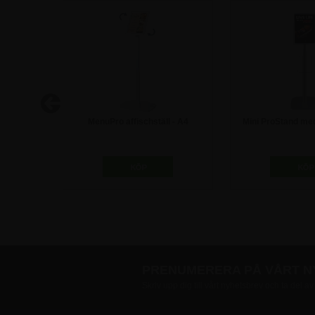
sskylt /
MenuPro affischställ - A4
Mini ProStand me
m - A8
och broschy
1.247,50 kr
1.747,5
PRENUMERERA PÅ VÅRT 
Skriv upp dig till vårt nyhetsbrev och ta del a