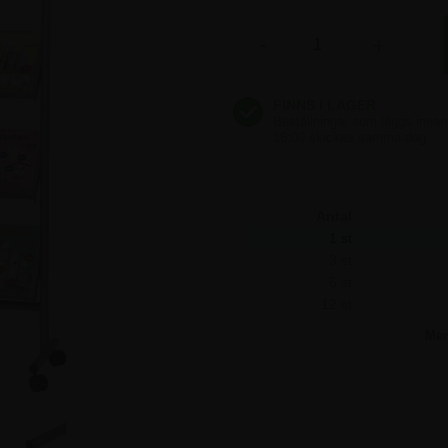
2.747,50 kr
-
+
2.747,50 kr
2.747,50 kr
Antal
1 st
3 st
6 st
12 st
Me