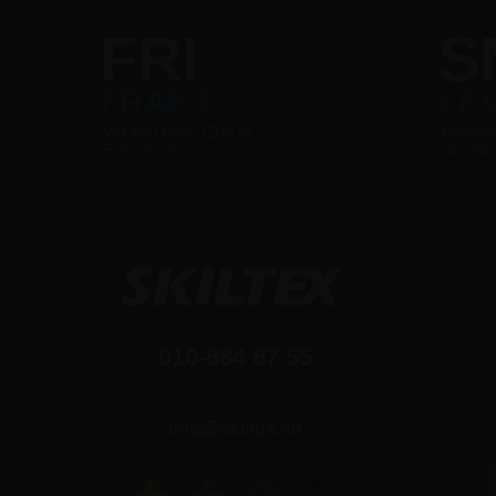
FRI
S
FRAKT
LE
Vid köp över 1200 kr
Beställ
Exkl. moms
skicka
010-884 87 55
info@skiltex.se