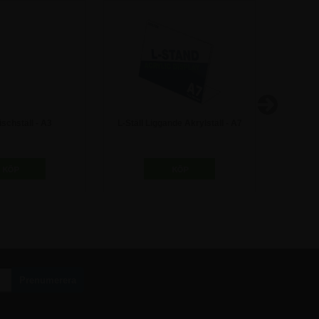
schställ - A3
L-Ställ Liggande Akrylställ - A7
T-Ställ 
72,50
kr
31,25 kr