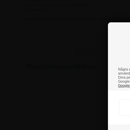
• Snygg silver polerad yta
• Plats till 16 buntar med broschyrer
• 4 Låsbara hjul
En passande produkt till bland annat: resebyråer, köpcentrum
Om 
Produktanmeldelser
Några a
använd
Dina pe
Google 
Googles