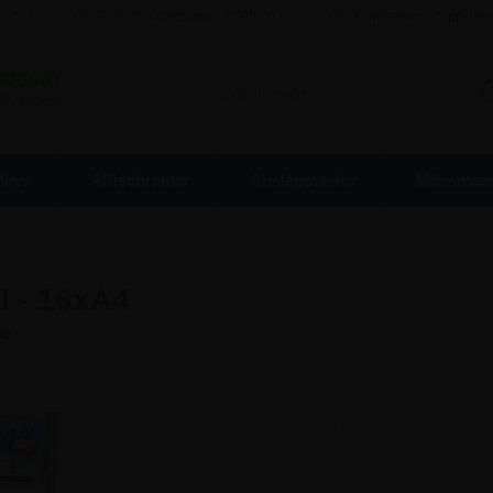
ma dag
Fri frakt Vid köp over
1.500,00
kr
Kundservice i toppklas
PRIVAT
inkl. moms
lays
Affischramar
Anslagstavlor
Mässmater
l - 16xA4
2.747,50 kr