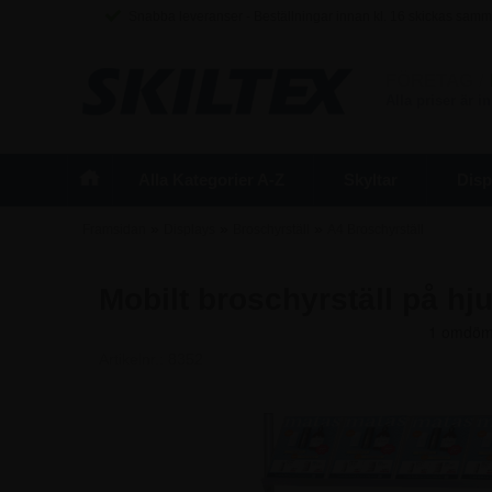
Snabba leveranser - Beställningar innan kl. 16 skickas sam
FÖRETAG
/
Alla priser är 
Alla Kategorier A-Z
Skyltar
Disp
»
»
»
Framsidan
Displays
Broschyrställ
A4 Broschyrställ
Mobilt broschyrställ på hju
Artikelnr.:
8352