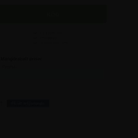
Fri Leverans
Prisgaranti
Snabb leverans
Mängdrabatt priser
Pris/st:
Spara:
2.747,50
-
2.496,25
753,75
2.392,50
2.130,00
2.287,50
5.520,00
r?
Få ett erbjudande