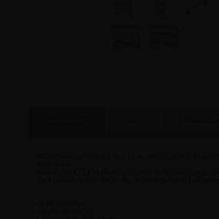
Beskrivning
Fakta
Säkerhetsa
Mobilt broschyrstativ på hjul. 16 st. stilrena platser till din
höjd nivåer.
Med en höjd på 154 cm kan man inte förbipassera utan att 
De 4 låsbara hjulen hjälper dig att förflytta stativet utan kr
• Lätt aluminium
• Enkel att förflytta.