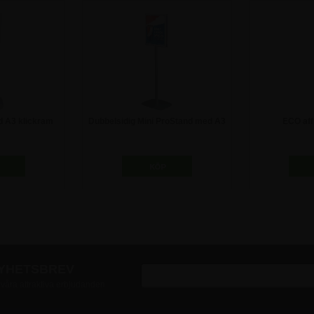
d A3 klickram
Dubbelsidig Mini ProStand med A3
ECO affi
rhållare
klickram
0 kr
1.810,00 kr
1.3
NYHETSBREV
v våra attraktiva erbjudanden