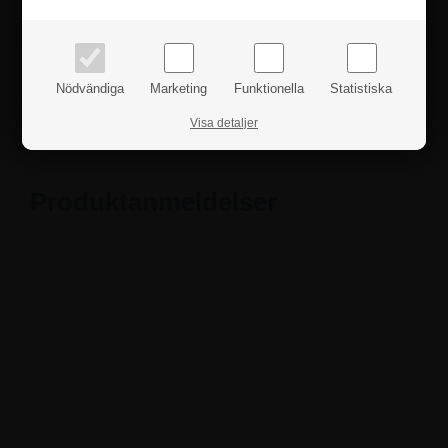
Om du har några frågor är du hjärtligt välkommen att
priser inkl. moms
priser exkl. moms
höra av dig till oss.
Fakta
Nödvändiga
Marketing
Funktionella
Statistiska
Visa detaljer
Säkerhetsanvisningar
Produktanmeldelser