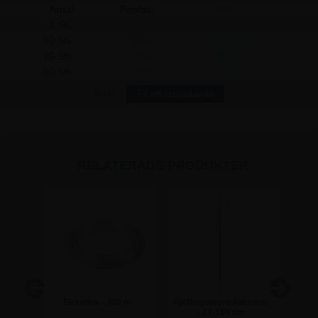
Antal
Pris/st:
Spara:
1 Stk.
211,25
-
10 Stk.
186,25
250,00
25 Stk.
171,25
1.000,00
50 Stk.
156,25
2.750,00
Mer?
Få ett erbjudande
RELATERADE PRODUKTER
s
Fiskelina - 200 m
Förlängningstrådkrokar
sch
- 21-150 cm
pla