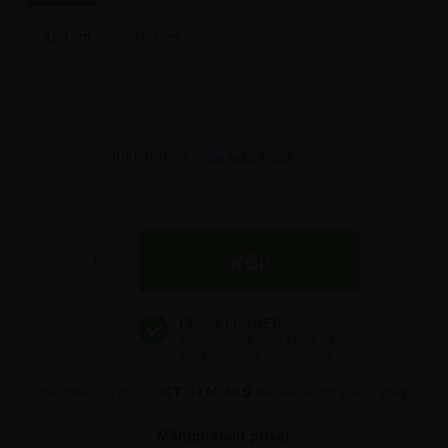
150 cm
180 cm
211,25 kr
Inkl. moms -
visa exkl. moms
211,25 kr
211,25 kr
211,25 kr
Beställer du inom
03
T
41
M
49
S
skickar vi ditt paket idag!
Mängdrabatt priser