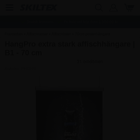
Snabb leverans
Fri frakt vid köp över
1.500,00
kr.
Framsidan
»
Affischramar
»
Affischlister
»
70cm posterhängare
HangPro extra stark affischhängare |
B1 - 70 cm
Artikelnr.:
PHC070