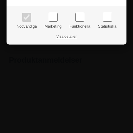
Om du har några frågor är du hjärtligt välkommen att
priser inkl. moms
priser exkl. moms
höra av dig till oss.
Fakta
Nödvändiga
Marketing
Funktionella
Statistiska
Visa detaljer
Säkerhetsanvisningar
Produktanmeldelser