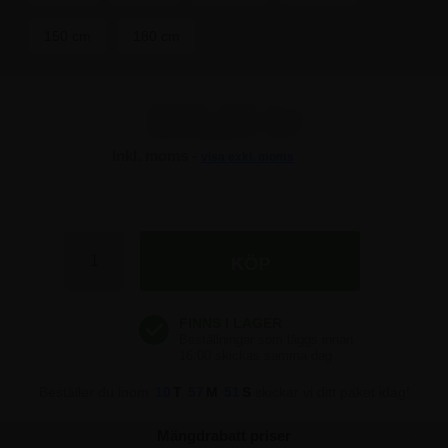
150 cm
180 cm
186,25 kr
Inkl. moms -
visa exkl. moms
186,25 kr
186,25 kr
186,25 kr
Beställer du inom
10
T
57
M
51
S
skickar vi ditt paket idag!
Mängdrabatt priser