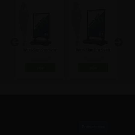
Wind-Sign Pro Svart
Wind-Sign Pro Svart
Woo
70cm
Gatupratare - A1
Gatupratare - 70x100 cm
Griffe
3.372,50 kr
3.747,50 kr
PRENUMERERA PÅ VÅRT NYHETSBREV