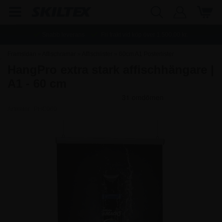
Snabb leverans
Fri frakt vid köp över
1.500,00
kr.
Framsidan
»
Affischramar
»
Affischlister
»
60cm A1 Posterlister
HangPro extra stark affischhängare |
A1 - 60 cm
Artikelnr.:
PHC060