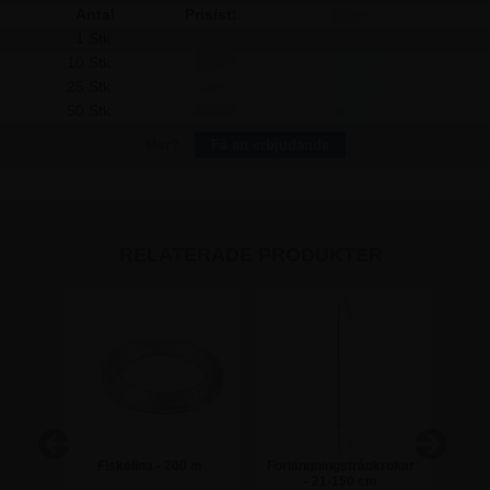
Antal
Pris/st:
Spara:
1 Stk.
186,25
-
10 Stk.
180,00
62,50
25 Stk.
173,75
312,50
50 Stk.
165,00
1.062,50
Mer?
Få ett erbjudande
RELATERADE PRODUKTER
s
Fiskelina - 200 m
Förlängningstrådkrokar
h A1
- 21-150 cm
pla