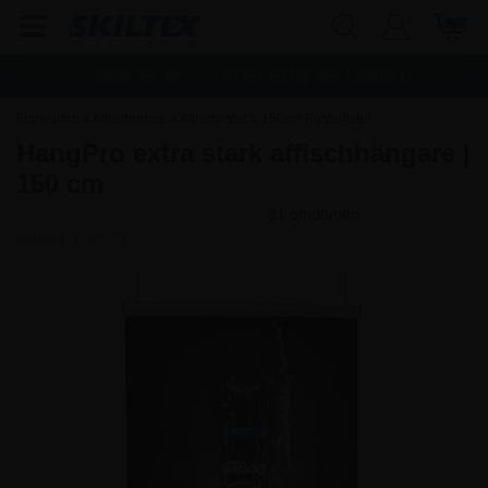
Snabb leverans
Fri frakt vid köp över
1.500,00
kr.
Framsidan
»
Affischramar
»
Affischlister
»
150cm Posterlister
HangPro extra stark affischhängare |
150 cm
Artikelnr.:
PHC150