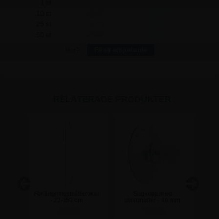
1 st
622,50
-
10 st
602,50
200,00
25 st
561,25
1.531,25
50 st
540,00
4.125,00
Mer?
Få ett erbjudande
RELATERADE PRODUKTER
Förlängningstrådkrokar
Sugkopp med
Su
 mm -
- 21-150 cm
plastmutter - 40 mm
11,25 kr
18,75 kr