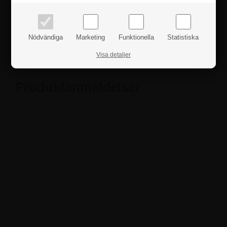
Fakta
Nödvändiga
Marketing
Funktionella
Statistiska
Säkerhetsanvisningar
Visa detaljer
Produktanmeldelser