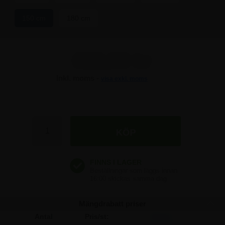
150 cm
180 cm
622,50 kr
Inkl. moms -
visa exkl. moms
622,50 kr
622,50 kr
622,50 kr
Mängdrabatt priser
Antal
Pris/st:
Spara: