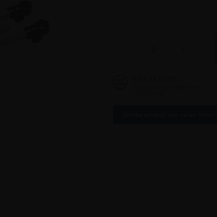
-
+
Förväntas på lager igen
06-10-2026
Skicka ett mail när varan finns i