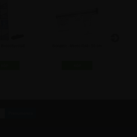
 Broschyrställ
Bonglist - Memo Rail - 50 cm
Nova S
2,50 kr
211,25 kr