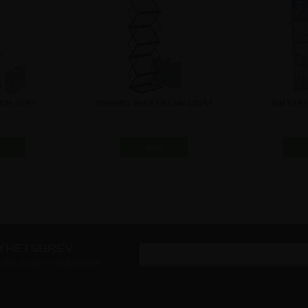
ible 6xA4
MovePro Svart Flexible 12xA4
Nät 8xA4
ställ
Broschyrställ
0 kr
2.372,50 kr
62
NYHETSBREV
v våra attraktiva erbjudanden