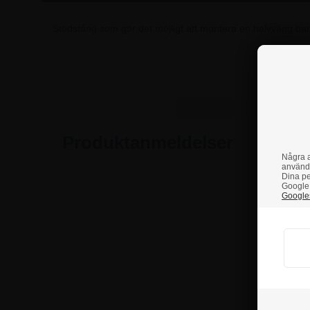
Stödstång som gör det möjligt att montera en halvvägg ban
Om 
Produktanmeldelser
Några a
använd
Dina pe
Google 
Googles