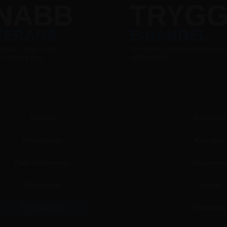
NABB
TRYG
VERANS
E-HANDEL
ningar innan kl. 16
för företag och privatpersone
s samma dag
sedan 2009
Om oss
Referenser
Kontakta oss
Köpvillkor
Frakt och leverans
Recensione
Erbjudanden
Nyheter
Filuppladdning
Miljöbidrag