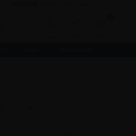
s
Utmärkt 4,8 - 9.000+ omdömen
0
0,00
kr
Logga in
Kontakt
ial
Kontor +
Flera produkter
Inkl. moms -
visa exkl. moms