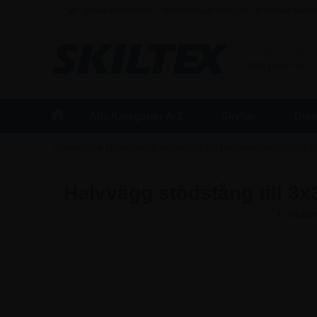
Snabba leveranser - Beställningar innan kl. 16 skickas sam
FÖRETAG
/
Alla priser är 
Alla Kategorier A-Z
Skyltar
Disp
»
»
»
Framsidan
Mässmaterial
Eventtält och Reklamtält
Tillbehör ti
Halvvägg stödstång till 3x
Artikelnr.:
4697