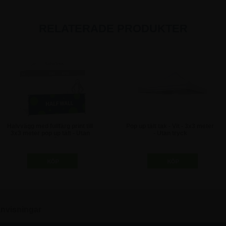
RELATERADE PRODUKTER
Halvvägg med fullfärg print till
Pop up tält tak - Vit - 3x3 meter
3x3 meter pop up tält - Utan
- Utan tryck
stödstång
1.622,50 kr
1.872,50 kr
nvisningar