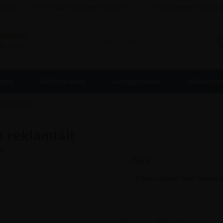
ma dag
Fri frakt Vid köp over
1.500,00
kr
Kundservice i toppklas
PRIVAT
inkl. moms
lays
Affischramar
Anslagstavlor
Mässmater
ll reklametelte
3 reklamtält
Tryck
622,50 kr