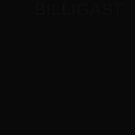
G
BILLIGAST
MED GARANTI
r
Hittar du varan billigare någon
annanstans, går vi ner i pris med 5%
r