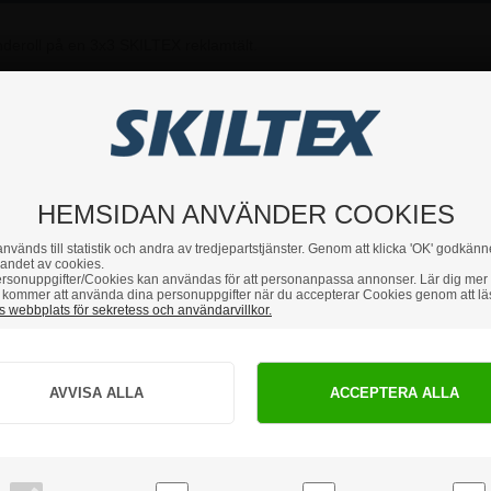
deroll på en 3x3 SKILTEX reklamtält.
du har några frågor är du hjärtligt välkommen att höra av dig till 
HEMSIDAN ANVÄNDER COOKIES
nvänds till statistik och andra av tredjepartstjänster. Genom att klicka 'OK' godkänn
andet av cookies.
rsonuppgifter/Cookies kan användas för att personanpassa annonser. Lär dig mer
kommer att använda dina personuppgifter när du accepterar Cookies genom att lä
 webbplats för sekretess och användarvillkor.
Hur vill du handla?
PRIVAT
FÖRETAG
priser inkl. moms
priser exkl. moms