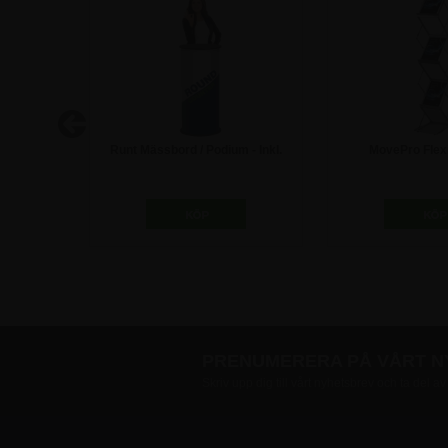
ed 25mm
Runt Mässbord / Podium - Inkl.
MovePro Flex
tryck
Broschyr
3.247,50 kr
1.247,5
PRENUMERERA PÅ VÅRT 
Skriv upp dig till vårt nyhetsbrev och ta del a