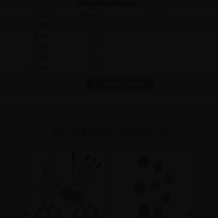
Mängdrabatt priser
Antal
Pris/st:
Spara:
1 Stk.
348,75
-
3 Stk.
342,50
18,75
6 Stk.
331,25
105,00
12 Stk.
311,25
450,00
25 Stk.
290,00
1.468,75
Mer?
Få ett erbjudande
RELATERADE PRODUKTER