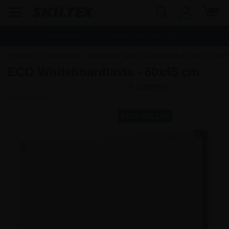
Snabb leverans
Fri frakt vid köp över
1.500,00
kr.
Framsidan
»
Anslagstavlor
»
Whiteboard Tavlor
»
Whiteboards för vägg
»
60x45
ECO Whiteboardtavla - 60x45 cm
cm Whiteboards
Artikelnr.:
9221