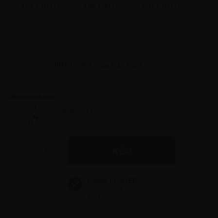
150 x 100 cm
180 x 90 cm
200 x 100 cm
348,75 kr
Inkl. moms -
visa exkl. moms
348,75 kr
348,75 kr
Tilläggsprodukter
Whiteboard kit
448,75 SEK
348,75 kr
348,75 kr