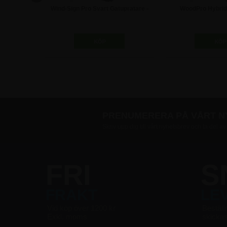
pratare -
Wind-Sign Pro Svart Gatupratare -
WoodPro Hybrid 
A1
Gatupratar
3.372,50 kr
2.122,5
PRENUMERERA PÅ VÅRT 
Skriv upp dig till vårt nyhetsbrev och ta del a
FRI
S
FRAKT
LE
Vid köp över 1200 kr
Beställ
Exkl. moms
skicka