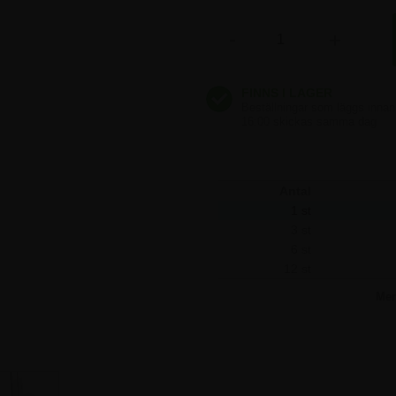
3.497,50 kr
-
+
3.497,50 kr
3.497,50 kr
Antal
1 st
3 st
6 st
12 st
Me