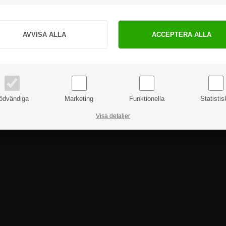
Hur vill du handla?
PRIVAT
FÖRETAG
priser inkl. moms
priser exkl. moms
ödvändiga
Marketing
Funktionella
Statistis
Visa detaljer