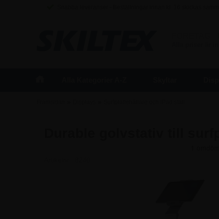
Snabba leveranser - Beställningar innan kl. 16 skickas sam
FÖRETAG
/
Alla priser är 
Alla Kategorier A-Z
Skyltar
Disp
»
»
Framsidan
Displays
Surfplattehållare och iPad ställ
Durable golvstativ till surfp
Artikelnr.:
8240