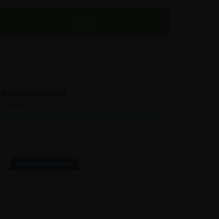
Fri Leverans
Prisgaranti
Snabb leverans
Mängdrabatt priser
Pris/st:
Spara:
3.497,50
-
3.330,00
502,50
3.121,25
2.257,50
3.017,50
5.760,00
r?
Få ett erbjudande