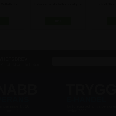
Griffeltavla
Stålsäkerhetskabellås för skyltar
L-Ställ Ståe
e - A1
och displays - 200 cm
0 kr
498,75 kr
8
NYHETSBREV
v våra attraktiva erbjudanden
NABB
TRYG
VERANS
E-HANDEL
ningar innan kl. 16
för företag och privatpersone
s samma dag
sedan 2009