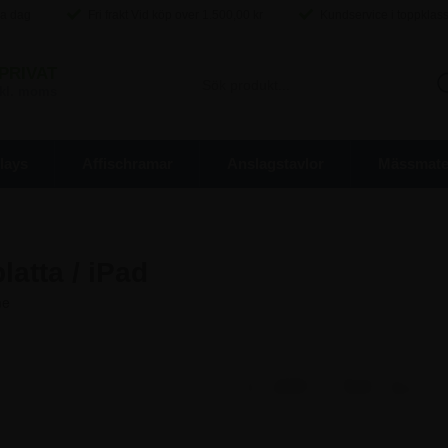
ma dag
Fri frakt Vid köp over
1.500,00
kr
Kundservice i toppklas
PRIVAT
inkl. moms
lays
Affischramar
Anslagstavlor
Mässmater
latta / iPad
3.497,50 kr