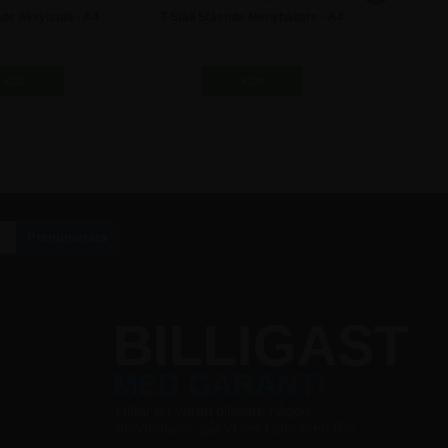
nde Akrylställ - A4
T-Ställ Stående Menyhållare - A4
Etiketthål
x 11
5,00 kr
98,75 kr
G
BILLIGAST
MED GARANTI
r
Hittar du varan billigare någon
annanstans, går vi ner i pris med 5%