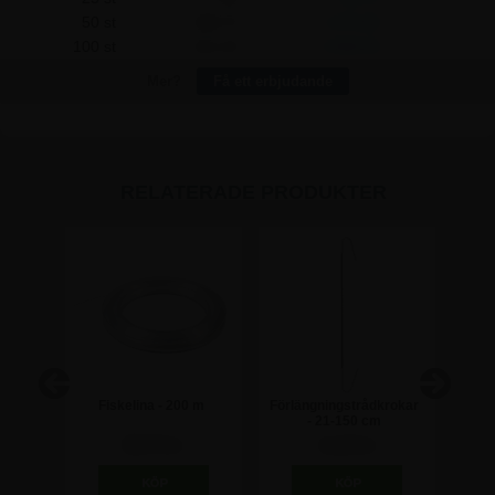
50 st
168,75
1.875,00
100 st
161,25
4.500,00
Mer?
Få ett erbjudande
RELATERADE PRODUKTER
s
Fiskelina - 200 m
Förlängningstrådkrokar
sch
- 21-150 cm
pla
ryck
98,75 kr
11,25 kr