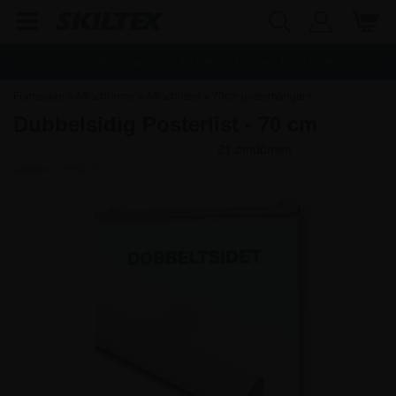
Snabb leverans
Fri frakt vid köp över
1.500,00
kr.
Framsidan
»
Affischramar
»
Affischlister
»
70cm posterhängare
Dubbelsidig Posterlist - 70 cm
Artikelnr.:
PHD070