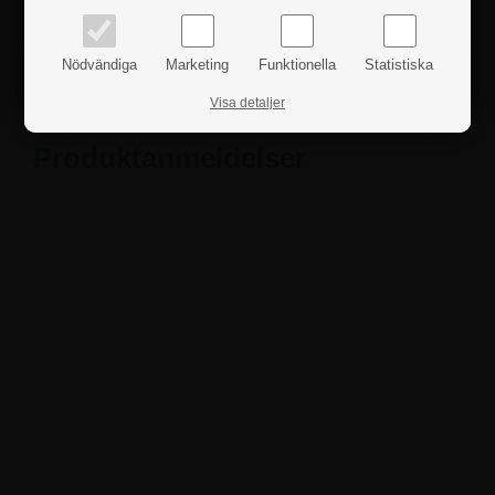
Fakta
Nödvändiga
Marketing
Funktionella
Statistiska
Säkerhetsanvisningar
Visa detaljer
Produktanmeldelser