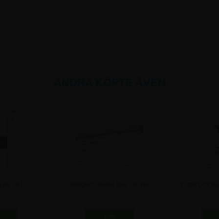
ANDRA KÖPTE ÄVEN
ram - A1
Bonglist - Memo Rail - 50 cm
T-Ställ LUX ma
0 kr
211,25 kr
31