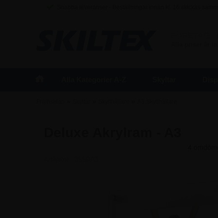
Snabba leveranser - Beställningar innan kl. 16 skickas sam
FÖRETAG
/
Alla priser är 
Alla Kategorier A-Z
Skyltar
Disp
»
»
»
Framsidan
Skyltar
Skylthållare
A3 Skylthållare
Deluxe Akrylram - A3
Artikelnr.:
3550A3