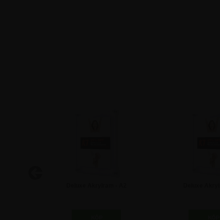
- A4
Deluxe Akrylram - A2
Deluxe Akryl
1.247,50 kr
1.872,5