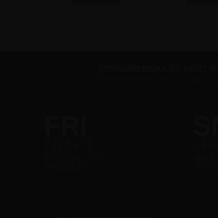
PRENUMERERA PÅ VÅRT 
Skriv upp dig till vårt nyhetsbrev och ta del a
FRI
S
FRAKT
LE
Vid köp över 1200 kr
Beställ
Exkl. moms
skicka