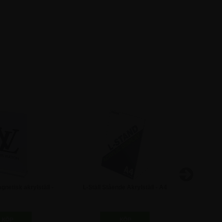
gnetisk akrylställ -
L-Ställ Stående Akrylställ - A4
T-Ställ 
A4
1,25 kr
85,00 kr