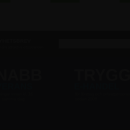
NYHETSBREV
v våra attraktiva erbjudanden
NABB
TRYG
VERANS
E-HANDEL
ningar innan kl. 16
för företag och privatpersone
s samma dag
sedan 2009