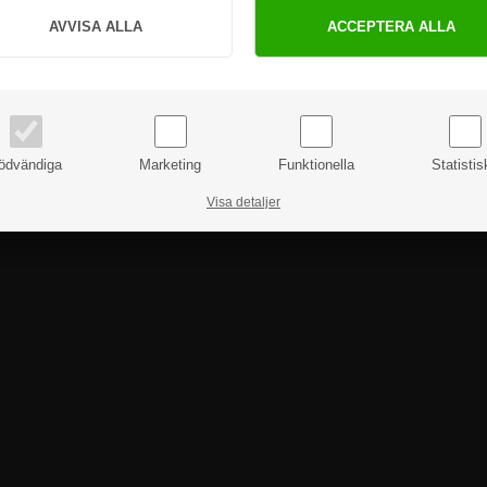
PRIVAT
FÖRETAG
priser inkl. moms
priser exkl. moms
ödvändiga
Marketing
Funktionella
Statistis
Visa detaljer