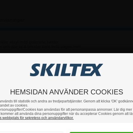
nvisningar
asklar akryl med polerade kanter.
 och där är 4 cm klar kant hela vägen runt.
ormat.
, tex. mäklarfirmor, hotell, spa, restauranger och mycket mer.
HEMSIDAN ANVÄNDER COOKIES
nvänds till statistik och andra av tredjepartstjänster. Genom att klicka 'OK' godkänn
du har några frågor är du hjärtligt välkommen att höra av dig till 
andet av cookies.
rsonuppgifter/Cookies kan användas för att personanpassa annonser. Lär dig mer
kommer att använda dina personuppgifter när du accepterar Cookies genom att lä
 webbplats för sekretess och användarvillkor.
Hur vill du handla?