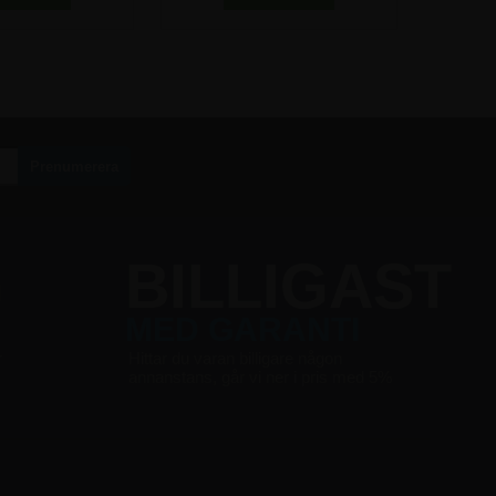
G
BILLIGAST
MED GARANTI
r
Hittar du varan billigare någon
annanstans, går vi ner i pris med 5%