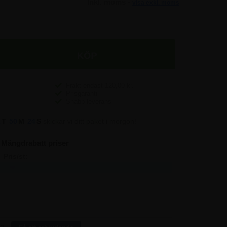
Inkl. moms -
visa exkl. moms
Frakt endast
120,00
kr.
Prisgaranti
Snabb leverans
1
T
50
M
24
S
skickar vi ditt paket i morgon!
Mängdrabatt priser
Pris/st:
Spara:
935,00
-
892,50
212,50
850,00
850,00
808,75
6.312,50
748,75
37.250,00