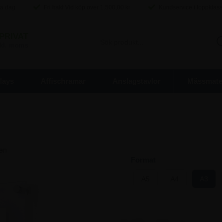
ma dag
Fri frakt Vid köp over
1.500,00
kr
Kundservice i toppklas
PRIVAT
inkl. moms
lays
Affischramar
Anslagstavlor
Mässmater
Format
A5
A4
A3