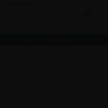
s
Utmärkt 4,8 - 9.000+ omdömen
0
0,00
kr
Logga in
Kontakt
ial
Kontor +
Flera produkter
A2
A1