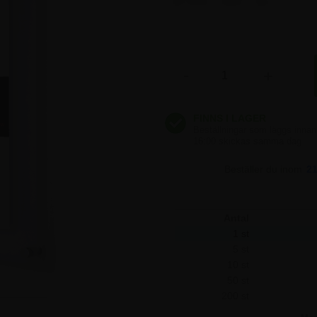
935,00 kr
935,00 kr
-
+
935,00 kr
935,00 kr
Beställer du inom
2
935,00 kr
Antal
1 st
5 st
10 st
50 st
200 st