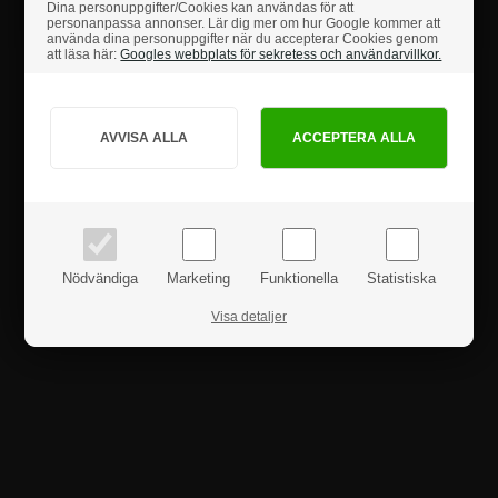
Säkerhetsanvisningar
Dina personuppgifter/Cookies kan användas för att
personanpassa annonser. Lär dig mer om hur Google kommer att
använda dina personuppgifter när du accepterar Cookies genom
att läsa här:
Googles webbplats för sekretess och användarvillkor.
Hur vill du handla?
Produktanmeldelser
PRIVAT
FÖRETAG
priser inkl. moms
priser exkl. moms
Nödvändiga
Marketing
Funktionella
Statistiska
Visa detaljer