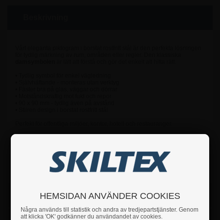
Beskrivning
Vårt eleganta piktogram i borstat rostfritt stål är den perfekta lösningen
för tydlig märkning av rum, områden eller regler. Den klassiska
damsymbolen
är lätt att förstå och gör det enkelt att hitta rätt.
• Tydlig symbol för enkel vägledning
• Självhäftande - monteras utan verktyg
• Fäster bra på glas, väggar och dörrar
• Motståndskraftig mot fukt och repor
• 90 x 90 mm - tydlig även på avstånd
• Stilren design i borstat rostfritt stål
Perfekt för offentliga miljöer, kontor, hotell och restauranger.
Om du har några frågor är du hjärtligt välkommen att
höra av dig till oss.
Fakta
HEMSIDAN ANVÄNDER COOKIES
Några används till statistik och andra av tredjepartstjänster. Genom
att klicka 'OK' godkänner du användandet av cookies.