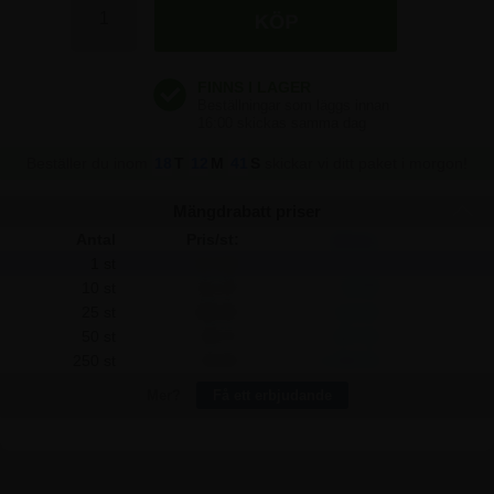
117,50 kr
117,50 kr
Beställer du inom
18
T
12
M
40
S
skickar vi ditt paket i morgon!
Mängdrabatt priser
Antal
Pris/st:
Spara:
1 st
117,50
-
10 st
111,25
62,50
25 st
105,00
312,50
50 st
98,75
937,50
250 st
92,50
6.250,00
Mer?
Få ett erbjudande