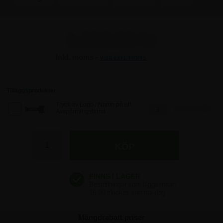
1.060,00 kr
Inkl. moms -
visa exkl. moms
1.060,00 kr
1.060,00 kr
Tilläggsprodukter
Tryck av Logo / Namn på ett
1.047,50 SEK
Avspärrningsband
1.060,00 kr
1.060,00 kr
1.060,00 kr
Mängdrabatt priser