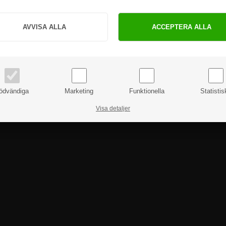
Hur vill du handla?
PRIVAT
FÖRETAG
priser inkl. moms
priser exkl. moms
ödvändiga
Marketing
Funktionella
Statistis
Visa detaljer