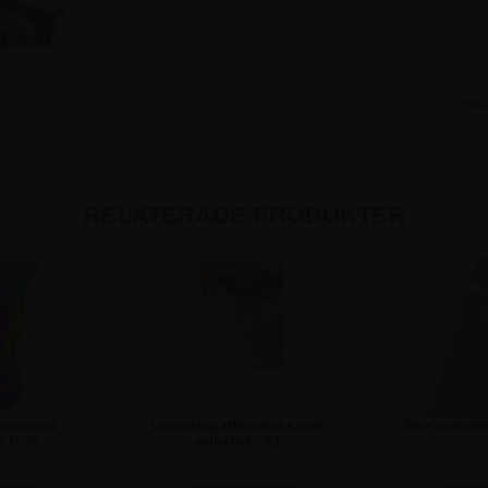
10 st
70
21 st
62
42 st
51
Me
RELATERADE PRODUKTER
attenfast
Vattentålig affischficka med
Wire broschyrs
l. tryck
antireflex - A1
 kr
272,50 kr
12