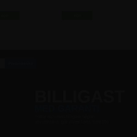
ofil - A1
Profil - A4
0,00 kr
148,75 kr
G
BILLIGAST
MED GARANTI
r
Hittar du varan billigare någon
annanstans, går vi ner i pris med 5%