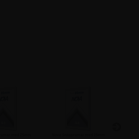
ramar med 25mm
Nova Snäppramar med 25mm
T-Ställ 