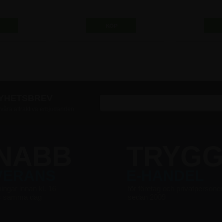
cm
Pr
kr
147,50 kr
41
NYHETSBREV
v våra attraktiva erbjudanden
NABB
TRYG
VERANS
E-HANDEL
ningar innan kl. 16
för företag och privatpersone
s samma dag
sedan 2009