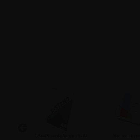
are - A1
L-Ställ Stående Akrylställ - A4
Horisontell visi