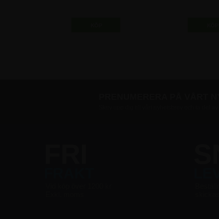
85,00 kr
31,25 
PRENUMERERA PÅ VÅRT 
Skriv upp dig till vårt nyhetsbrev och ta del a
FRI
S
FRAKT
LE
Vid köp över 1200 kr
Beställ
Exkl. moms
skicka