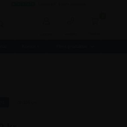
s
Utmärkt 4,8 - 9.000+ omdömen
0
0,00
kr
Logga in
Kontakt
ial
Kontor +
Flera produkter
A1
70x100 cm