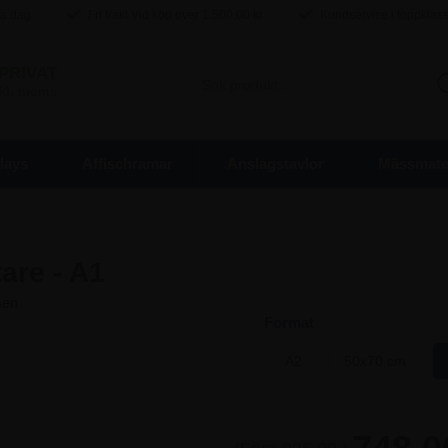
ma dag
Fri frakt Vid köp over
1.500,00
kr
Kundservice i toppklas
PRIVAT
inkl. moms
lays
Affischramar
Anslagstavlor
Mässmater
are - A1
Format
A2
50x70 cm