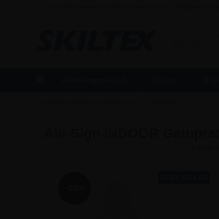
Snabba leveranser - Beställningar innan kl. 16 skickas sam
FÖRETAG
/
Alla priser är 
Alla Kategorier A-Z
Skyltar
Disp
»
»
»
Framsidan
Skyltar
Gatupratare
A1 Gatupratare
Alu-Sign INDOOR Gatuprat
Artikelnr.:
1020A1
-20%