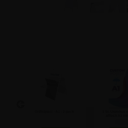
pratare
Griffelplast - A1 - 2-pack
1 St. Utomhus v
affisch A1 ink
273,75 kr
372,50