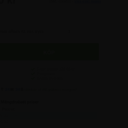
0 kr
Inkl. moms -
visa exkl. moms
0 kr
ast affisch A1 inkl. tryck
372,50 SEK
0 kr
0 kr
Frakt endast
120,00
kr.
0 kr
Prisgaranti
Snabb leverans
0 kr
9
T
24
M
34
S
skickar vi ditt paket i morgon!
Mängdrabatt priser
Pris/st:
Spara:
5,00
748,00
-
0,00
663,75
252,75
7,50
613,75
805,50